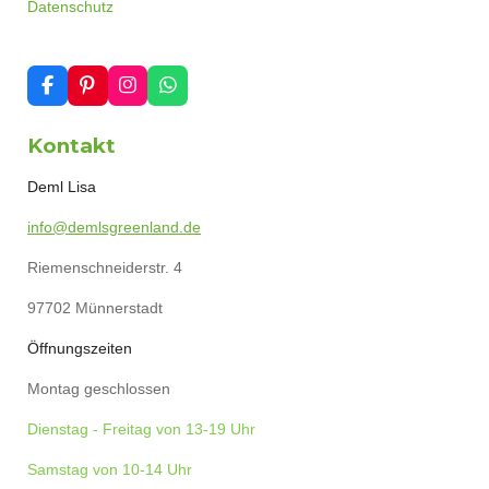
Datenschutz
F
P
I
W
a
i
n
h
c
n
s
a
Kontakt
e
t
t
t
b
e
a
s
o
r
g
A
Deml Lisa
o
e
r
p
k
s
a
p
info@demlsgreenland.de
t
m
Riemenschneiderstr. 4
97702 Münnerstadt
Öffnungszeiten
Montag geschlossen
Dienstag - Freitag von 13-19 Uhr
Samstag von 10-14 Uhr