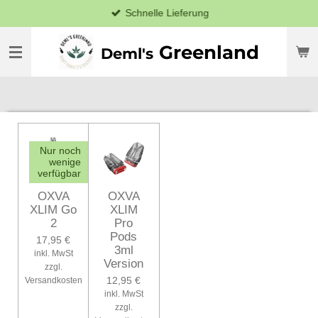
Schnelle Lieferung
Zum
Hauptinhalt
springen
Greenland
Deml's
Nur noch
wenige
verfügbar
OXVA
OXVA
XLIM Go
XLIM
2
Pro
Pods
17,95 €
3ml
inkl. MwSt
Version
zzgl.
12,95 €
Versandkosten
inkl. MwSt
zzgl.