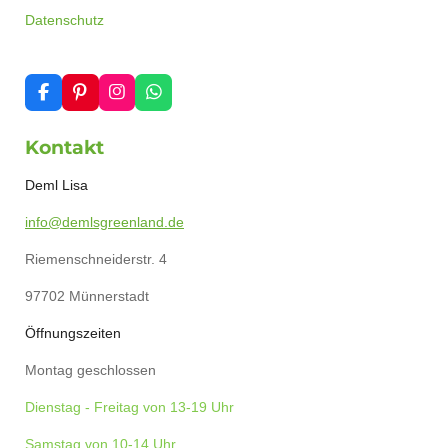
Datenschutz
F
P
I
W
a
i
n
h
c
n
s
a
Kontakt
e
t
t
t
b
e
a
s
o
r
g
A
Deml Lisa
o
e
r
p
k
s
a
p
info@demlsgreenland.de
t
m
Riemenschneiderstr. 4
97702 Münnerstadt
Öffnungszeiten
Montag geschlossen
Dienstag - Freitag von 13-19 Uhr
Samstag von 10-14 Uhr