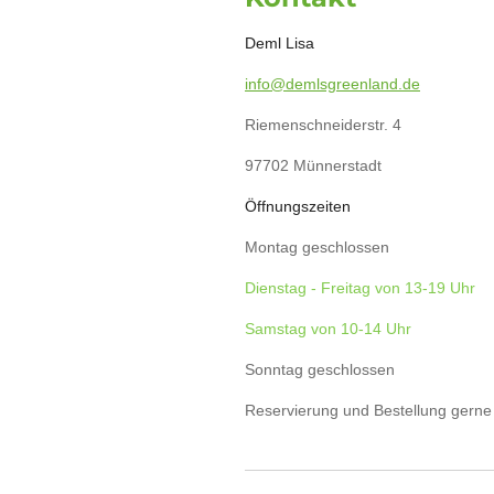
b
e
a
s
o
r
g
A
Deml Lisa
o
e
r
p
k
s
a
p
t
m
info@demlsgreenland.de
Riemenschneiderstr. 4
97702 Münnerstadt
Öffnungszeiten
Montag geschlossen
Dienstag - Freitag von 13-19 Uhr
Samstag von 10-14 Uhr
Sonntag geschlossen
Reservierung und Bestellung gern