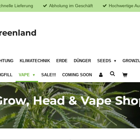
chnelle Lieferung
Abholung im Geschäft
Hochwertige Au
reenland
HTUNG
KLIMATECHNIK
ERDE
DÜNGER
SEEDS
GROWZ
GFILL
VAPE
SALE!!!
COMING SOON
Grow, Head & Vape Sho