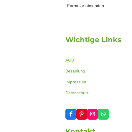
Formular absenden
Wichtige Links
AGB
Bezahlung
Impressum
Datenschutz
F
P
I
W
a
i
n
h
c
n
s
a
Kontakt
e
t
t
t