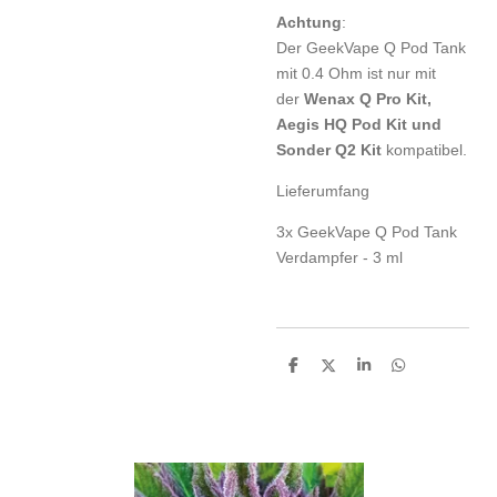
Achtung
:
Der GeekVape Q Pod Tank
mit 0.4 Ohm ist nur mit
der
Wenax Q Pro Kit,
Aegis HQ Pod Kit und
Sonder Q2 Kit
kompatibel.
Lieferumfang
3x GeekVape Q Pod Tank
Verdampfer - 3 ml
T
T
T
T
e
e
e
e
i
i
i
i
l
l
l
l
e
e
e
e
n
n
n
n