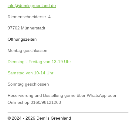
k
s
a
p
info@demlsgreenland.de
t
m
Riemenschneiderstr. 4
97702 Münnerstadt
Öffnungszeiten
Montag geschlossen
Dienstag - Freitag von 13-19 Uhr
Samstag von 10-14 Uhr
Sonntag geschlossen
Reservierung und Bestellung gerne über WhatsApp oder
Onlineshop 0160/98121263
© 2024 - 2026 Deml's Greenland