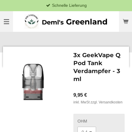
Schnelle Lieferung
Zum
Hauptinhalt
springen
Greenland
Deml's
3x GeekVape Q
Pod Tank
Verdampfer - 3
ml
9,95 €
inkl. MwSt zzgl. Versandkosten
OHM