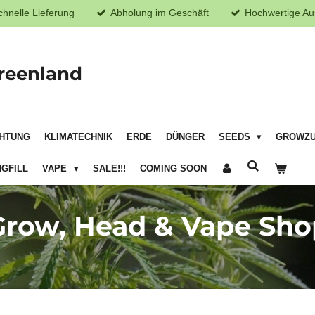
chnelle Lieferung
Abholung im Geschäft
Hochwertige Au
reenland
HTUNG
KLIMATECHNIK
ERDE
DÜNGER
SEEDS
GROWZ
GFILL
VAPE
SALE!!!
COMING SOON
Grow, Head & Vape Sho