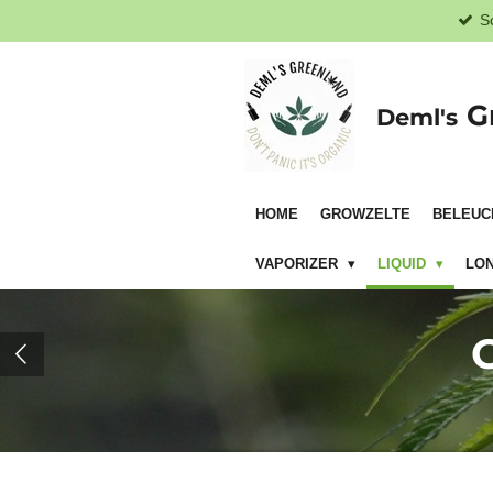
S
Zum
Hauptinhalt
springen
G
Deml's
HOME
GROWZELTE
BELEUC
VAPORIZER
LIQUID
LON