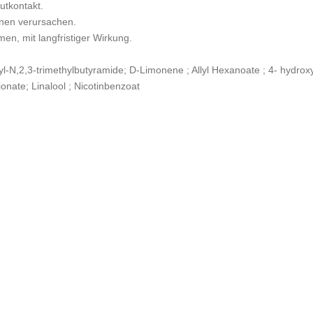
utkontakt.
onen verursachen.
en, mit langfristiger Wirkung.
-N,2,3-trimethylbutyramide; D-Limonene ; Allyl Hexanoate ; 4- hydroxy
onate; Linalool ; Nicotinbenzoat