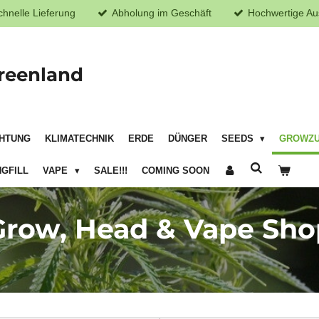
chnelle Lieferung
Abholung im Geschäft
Hochwertige Au
reenland
HTUNG
KLIMATECHNIK
ERDE
DÜNGER
SEEDS
GROWZ
GFILL
VAPE
SALE!!!
COMING SOON
Grow, Head & Vape Sho