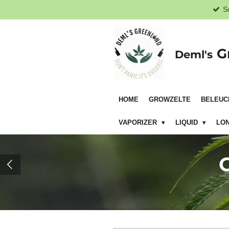
S
Zum
Hauptinhalt
springen
G
Deml's
HOME
GROWZELTE
BELEUC
VAPORIZER
LIQUID
LON