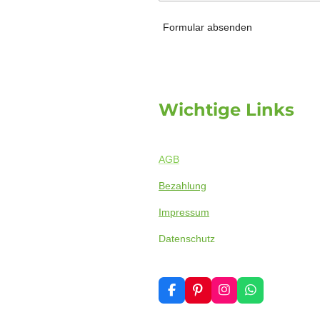
Formular absenden
Wichtige Links
AGB
Bezahlung
Impressum
Datenschutz
F
P
I
W
a
i
n
h
c
n
s
a