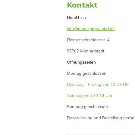
Kontakt
e
t
t
t
b
e
a
s
o
r
g
A
Deml Lisa
o
e
r
p
k
s
a
p
t
m
info@demlsgreenland.de
Riemenschneiderstr. 4
97702 Münnerstadt
Öffnungszeiten
Montag geschlossen
Dienstag - Freitag von 13-19 Uhr
Samstag von 10-14 Uhr
Sonntag geschlossen
Reservierung und Bestellung gern