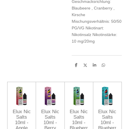
Geschmacksrichtung:
Blaubeere
, Cranberry
,
Kirsche
Mischungsverhältnis:
50/50
PG/VG
Nikotinart:
Nikotinsalz
Nikotinstärke:
10 mg/20mg
T
T
T
T
e
e
e
e
i
i
i
i
l
l
l
l
e
e
e
e
n
n
n
n
Elux Nic
Elux Nic
Elux Nic
Elux Nic
Salts
Salts
Salts
Salts
10ml -
10ml -
10ml -
10ml -
Apple
Berry
Blueberr
Blueberr