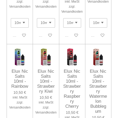
zzgl.
zzgl.
inkl. MwSt
Versandkosten
Versandkosten
Versandkosten
zzgl.
Versandkosten
In den Warenkorb
In den Warenkorb
In den Warenkorb
In den Warenko
Elux Nic
Elux Nic
Elux Nic
Elux Nic
Salts
Salts
Salts
Salts
10ml -
10ml -
10ml -
10ml -
Rainbow
Strawber
Strawber
Strawber
ry Kiwi
ry
ry
10,50 €
Raspber
Waterme
10,50 €
inkl. MwSt
ry
lon
zzgl.
inkl. MwSt
Cherry
Bubbleg
Versandkosten
zzgl.
um
10,50 €
Versandkosten
10,50 €
inkl. MwSt