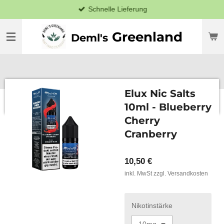
Schnelle Lieferung
Zum
Hauptinhalt
springen
Greenland
Deml's
Elux Nic Salts
10ml - Blueberry
Cherry
Cranberry
10,50 €
inkl. MwSt zzgl. Versandkosten
Nikotinstärke