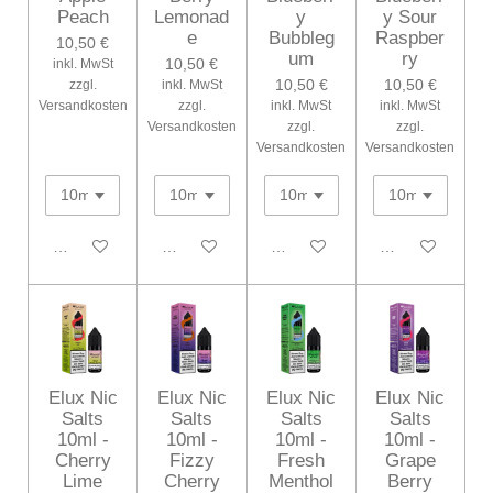
Peach
Lemonad
y
y Sour
e
Bubbleg
Raspber
10,50 €
um
ry
10,50 €
inkl. MwSt
10,50 €
10,50 €
zzgl.
inkl. MwSt
Versandkosten
zzgl.
inkl. MwSt
inkl. MwSt
Versandkosten
zzgl.
zzgl.
Versandkosten
Versandkosten
In den Warenkorb
In den Warenkorb
In den Warenkorb
In den Warenko
Elux Nic
Elux Nic
Elux Nic
Elux Nic
Salts
Salts
Salts
Salts
10ml -
10ml -
10ml -
10ml -
Cherry
Fizzy
Fresh
Grape
Lime
Cherry
Menthol
Berry