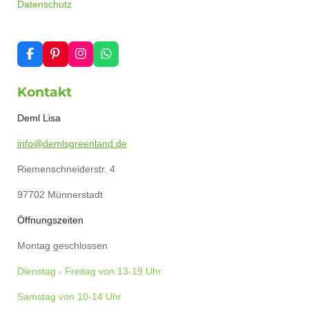
Datenschutz
F
P
I
W
a
i
n
h
c
n
s
a
Kontakt
e
t
t
t
b
e
a
s
o
r
g
A
Deml Lisa
o
e
r
p
k
s
a
p
info@demlsgreenland.de
t
m
Riemenschneiderstr. 4
97702 Münnerstadt
Öffnungszeiten
Montag geschlossen
Dienstag - Freitag von 13-19 Uhr
Samstag von 10-14 Uhr