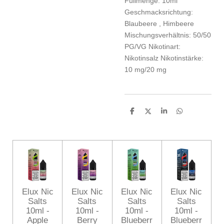
Füllmenge:
10ml
Geschmacksrichtung:
Blaubeere
, Himbeere
Mischungsverhältnis:
50/50
PG/VG
Nikotinart:
Nikotinsalz
Nikotinstärke:
10 mg/20 mg
T
T
T
T
e
e
e
e
i
i
i
i
l
l
l
l
e
e
e
e
n
n
n
n
Elux Nic
Elux Nic
Elux Nic
Elux Nic
Salts
Salts
Salts
Salts
10ml -
10ml -
10ml -
10ml -
Apple
Berry
Blueberr
Blueberr