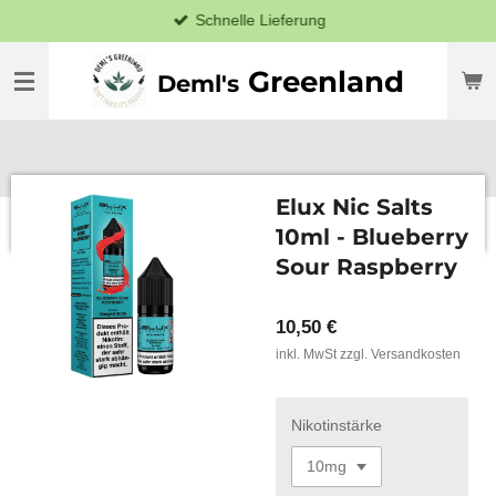
Schnelle Lieferung
Zum
Hauptinhalt
springen
Greenland
Deml's
Elux Nic Salts
10ml - Blueberry
Sour Raspberry
10,50 €
inkl. MwSt zzgl. Versandkosten
Nikotinstärke