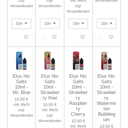
zzgl.
zzgl.
inkl. MwSt
Versandkosten
Versandkosten
Versandkosten
zzgl.
Versandkosten
In den Warenkorb
In den Warenkorb
In den Warenkorb
In den Warenko
Elux Nic
Elux Nic
Elux Nic
Elux Nic
Salts
Salts
Salts
Salts
10ml -
10ml -
10ml -
10ml -
Mr. Blue
Strawber
Strawber
Strawber
ry Kiwi
ry
ry
10,50 €
Raspber
Waterme
10,50 €
inkl. MwSt
ry
lon
zzgl.
inkl. MwSt
Cherry
Bubbleg
Versandkosten
zzgl.
um
10,50 €
Versandkosten
10,50 €
inkl. MwSt