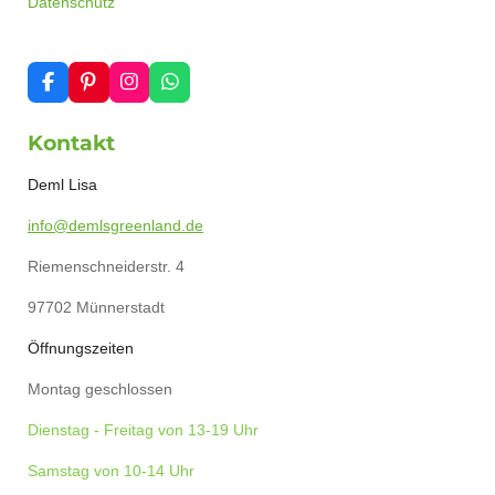
Datenschutz
F
P
I
W
a
i
n
h
c
n
s
a
Kontakt
e
t
t
t
b
e
a
s
o
r
g
A
Deml Lisa
o
e
r
p
k
s
a
p
info@demlsgreenland.de
t
m
Riemenschneiderstr. 4
97702 Münnerstadt
Öffnungszeiten
Montag geschlossen
Dienstag - Freitag von 13-19 Uhr
Samstag von 10-14 Uhr