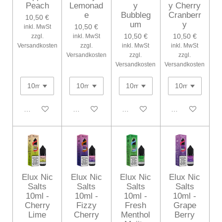
Peach
Lemonad
y
y Cherry
e
Bubbleg
Cranberr
10,50 €
um
y
10,50 €
inkl. MwSt
10,50 €
10,50 €
zzgl.
inkl. MwSt
Versandkosten
zzgl.
inkl. MwSt
inkl. MwSt
Versandkosten
zzgl.
zzgl.
Versandkosten
Versandkosten
In den Warenkorb
In den Warenkorb
In den Warenkorb
In den Warenko
Elux Nic
Elux Nic
Elux Nic
Elux Nic
Salts
Salts
Salts
Salts
10ml -
10ml -
10ml -
10ml -
Cherry
Fizzy
Fresh
Grape
Lime
Cherry
Menthol
Berry