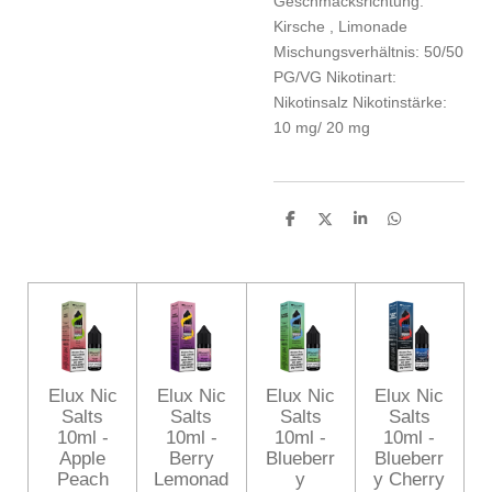
Geschmacksrichtung:
Kirsche
, Limonade
Mischungsverhältnis:
50/50
PG/VG
Nikotinart:
Nikotinsalz
Nikotinstärke:
10 mg/ 20 mg
T
T
T
T
e
e
e
e
i
i
i
i
l
l
l
l
e
e
e
e
n
n
n
n
Elux Nic
Elux Nic
Elux Nic
Elux Nic
Salts
Salts
Salts
Salts
10ml -
10ml -
10ml -
10ml -
Apple
Berry
Blueberr
Blueberr
Peach
Lemonad
y
y Cherry