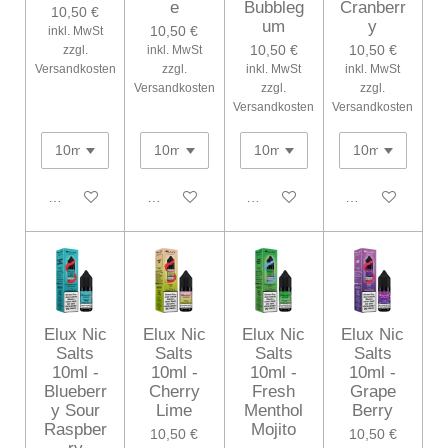
e
Bubbleg
Cranberr
10,50 €
um
y
10,50 €
inkl. MwSt
10,50 €
10,50 €
zzgl.
inkl. MwSt
Versandkosten
zzgl.
inkl. MwSt
inkl. MwSt
Versandkosten
zzgl.
zzgl.
Versandkosten
Versandkosten
In den Warenkorb
In den Warenkorb
In den Warenkorb
In den Warenko
Elux Nic
Elux Nic
Elux Nic
Elux Nic
Salts
Salts
Salts
Salts
10ml -
10ml -
10ml -
10ml -
Blueberr
Cherry
Fresh
Grape
y Sour
Lime
Menthol
Berry
Raspber
Mojito
10,50 €
10,50 €