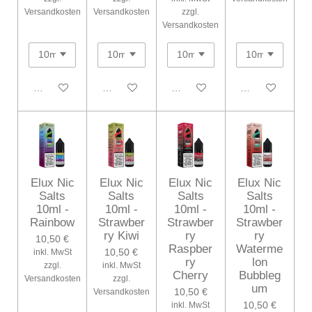
Versandkosten
Versandkosten
zzgl.
Versandkosten
In den Warenkorb
In den Warenkorb
In den Warenkorb
In den Warenko
Elux Nic
Elux Nic
Elux Nic
Elux Nic
Salts
Salts
Salts
Salts
10ml -
10ml -
10ml -
10ml -
Rainbow
Strawber
Strawber
Strawber
ry Kiwi
ry
ry
10,50 €
Raspber
Waterme
10,50 €
inkl. MwSt
ry
lon
zzgl.
inkl. MwSt
Cherry
Bubbleg
Versandkosten
zzgl.
um
10,50 €
Versandkosten
10,50 €
inkl. MwSt