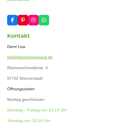
F
P
I
W
a
i
n
h
c
n
s
a
Kontakt
e
t
t
t
b
e
a
s
o
r
g
A
Deml Lisa
o
e
r
p
k
s
a
p
info@demlsgreenland.de
t
m
Riemenschneiderstr. 4
97702 Münnerstadt
Öffnungszeiten
Montag geschlossen
Dienstag - Freitag von 13-19 Uhr
Samstag von 10-14 Uhr