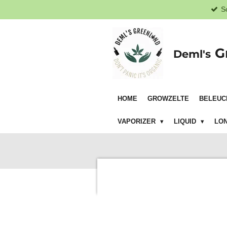
S
Zum
Hauptinhalt
springen
G
Deml's
HOME
GROWZELTE
BELEUC
VAPORIZER
LIQUID
LON