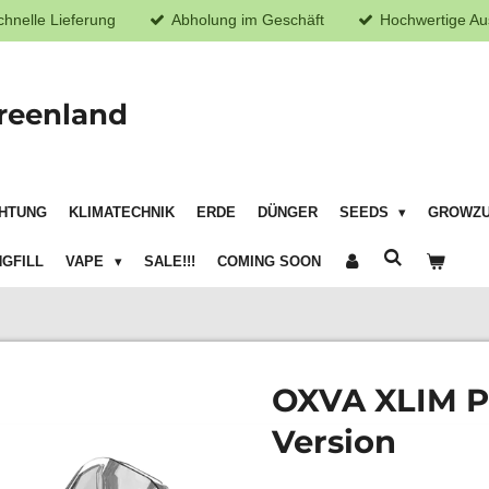
chnelle Lieferung
Abholung im Geschäft
Hochwertige Au
reenland
HTUNG
KLIMATECHNIK
ERDE
DÜNGER
SEEDS
GROWZ
GFILL
VAPE
SALE!!!
COMING SOON
OXVA XLIM P
Version