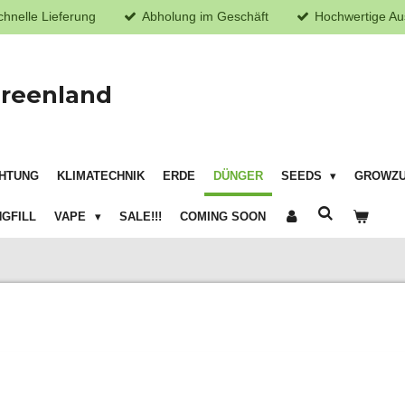
chnelle Lieferung
Abholung im Geschäft
Hochwertige Au
reenland
HTUNG
KLIMATECHNIK
ERDE
DÜNGER
SEEDS
GROWZ
GFILL
VAPE
SALE!!!
COMING SOON