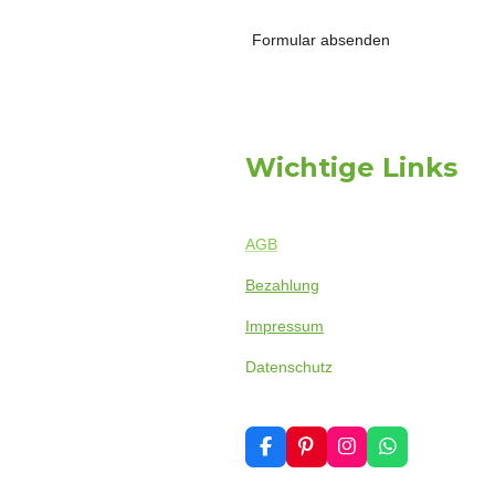
Formular absenden
Wichtige Links
AGB
Bezahlung
Impressum
Datenschutz
F
P
I
W
a
i
n
h
c
n
s
a