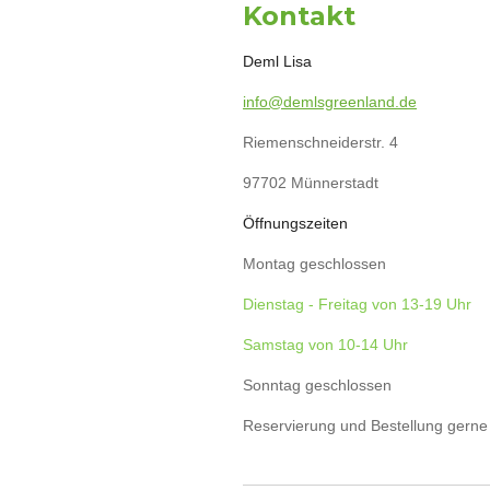
Kontakt
e
t
t
t
b
e
a
s
o
r
g
A
Deml Lisa
o
e
r
p
k
s
a
p
t
m
info@demlsgreenland.de
Riemenschneiderstr. 4
97702 Münnerstadt
Öffnungszeiten
Montag geschlossen
Dienstag - Freitag von 13-19 Uhr
Samstag von 10-14 Uhr
Sonntag geschlossen
Reservierung und Bestellung gern