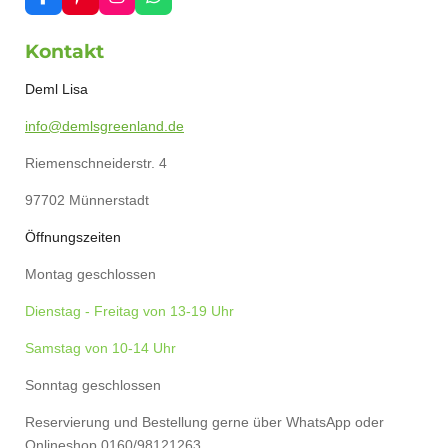
F
P
I
W
a
i
n
h
c
n
s
a
Kontakt
e
t
t
t
b
e
a
s
o
r
g
A
Deml Lisa
o
e
r
p
k
s
a
p
info@demlsgreenland.de
t
m
Riemenschneiderstr. 4
97702 Münnerstadt
Öffnungszeiten
Montag geschlossen
Dienstag - Freitag von 13-19 Uhr
Samstag von 10-14 Uhr
Sonntag geschlossen
Reservierung und Bestellung gerne über WhatsApp oder
Onlineshop 0160/98121263