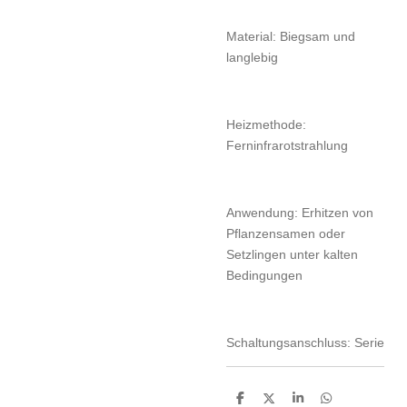
Material: Biegsam und
langlebig
Heizmethode:
Ferninfrarotstrahlung
Anwendung: Erhitzen von
Pflanzensamen oder
Setzlingen unter kalten
Bedingungen
Schaltungsanschluss: Serie
T
T
T
T