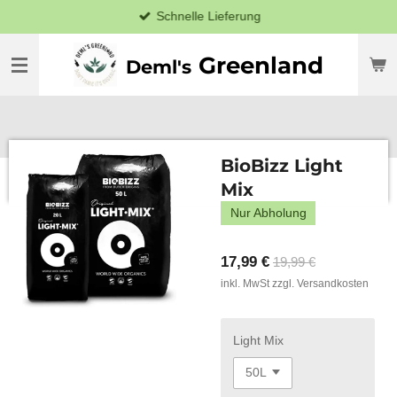
Schnelle Lieferung
Zum
Hauptinhalt
springen
Greenland
Deml's
BioBizz Light
Mix
Nur Abholung
17,99 €
19,99 €
inkl. MwSt zzgl. Versandkosten
Light Mix