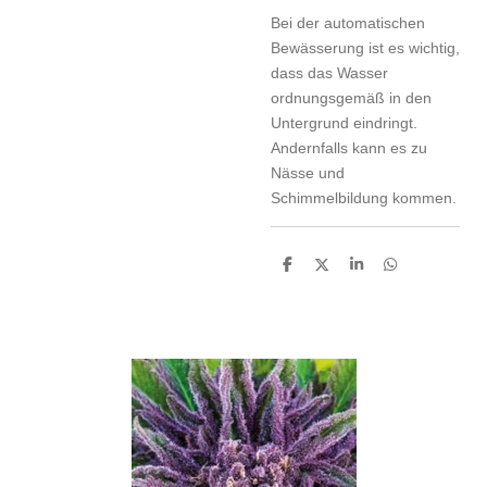
Bei der automatischen
Bewässerung ist es wichtig,
dass das Wasser
ordnungsgemäß in den
Untergrund eindringt.
Andernfalls kann es zu
Nässe und
Schimmelbildung kommen.
T
T
T
T
e
e
e
e
i
i
i
i
l
l
l
l
e
e
e
e
n
n
n
n