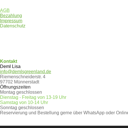
AGB
Bezahlung
Impressum
Datenschutz
F
P
I
W
a
i
n
h
Kontakt
c
n
s
a
Deml Lisa
e
t
t
t
info@demlsgreenland.de
b
e
a
s
Riemenschneiderstr. 4
o
r
g
A
97702 Münnerstadt
o
e
r
p
Öffnungszeiten
k
s
a
p
Montag geschlossen
t
m
Dienstag - Freitag von 13-19 Uhr
Samstag von 10-14 Uhr
Sonntag geschlossen
Reservierung und Bestellung gerne über WhatsApp oder Onli