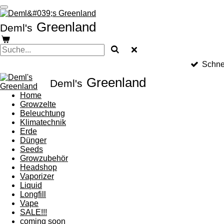
Zum
Hauptinhalt
Greenland
Deml's
springen
Schne
Greenland
Deml's
Home
Growzelte
Beleuchtung
Klimatechnik
Erde
Dünger
Seeds
Growzubehör
Headshop
Vaporizer
Liquid
Longfill
Vape
SALE!!!
coming soon