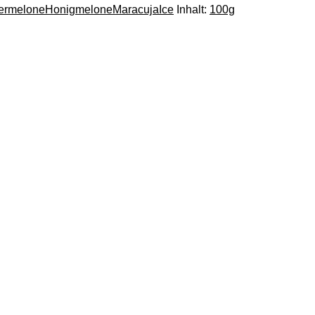
ermelone
Honigmelone
Maracuja
Ice
Inhalt:
100g