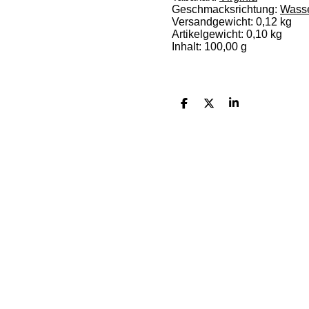
Geschmacksrichtung:
Wass
Versandgewicht: 0,12 kg
Artikelgewicht:
0,10
kg
Inhalt: 100,00 g
T
T
T
e
e
e
i
i
i
l
l
l
e
e
e
n
n
n