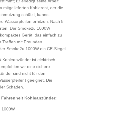
timmt; Er erledigt seine Arbeit
m mitgelieferten Kohlerost, der die
rschmutzung schützt, kannst
e Wasserpfeifen erhitzen. Nach 5-
tarten! Der Smoke2u 1000W
 kompaktes Gerät, das einfach zu
m Treffen mit Freunden
t der Smoke2u 1000W ein CE-Siegel.
ohleanzünder ist elektrisch.
empfehlen wir eine sichere
ünder sind nicht für den
asserpfeifen) geeignet. Die
oder Schäden.
 Fahrenheit Kohleanzünder:
u 1000W