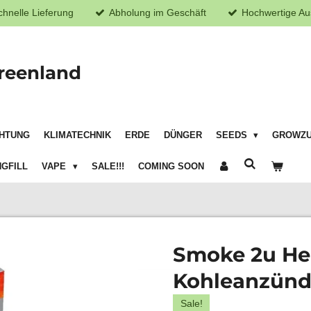
chnelle Lieferung
Abholung im Geschäft
Hochwertige Au
reenland
HTUNG
KLIMATECHNIK
ERDE
DÜNGER
SEEDS
GROWZ
GFILL
VAPE
SALE!!!
COMING SOON
Smoke 2u He
Kohleanzünd
Sale!