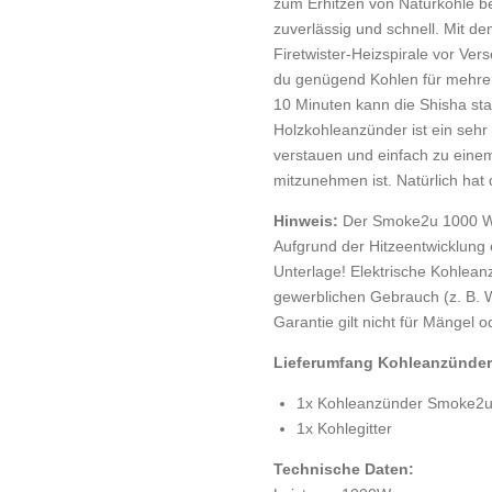
zum Erhitzen von Naturkohle bes
zuverlässig und schnell. Mit de
Firetwister-Heizspirale vor Ve
du genügend Kohlen für mehrer
10 Minuten kann die Shisha s
Holzkohleanzünder ist ein sehr
verstauen und einfach zu eine
mitzunehmen ist. Natürlich ha
Hinweis:
Der Smoke2u 1000 W K
Aufgrund der Hitzeentwicklung 
Unterlage! Elektrische Kohleanz
gewerblichen Gebrauch (z. B. W
Garantie gilt nicht für Mängel 
Lieferumfang Kohleanzünder
1x Kohleanzünder Smoke2
1x Kohlegitter
Technische Daten: