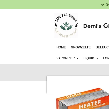
S
Zum
Hauptinhalt
springen
G
Deml's
HOME
GROWZELTE
BELEUC
VAPORIZER
LIQUID
LON