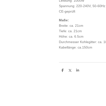
Leistung: 1000W
Spannung: 220-240V, 50-60Hz
CE-geprüft
Maße:
Breite: ca. 21cm
Tiefe: ca. 21cm
Höhe: ca. 6.5cm
Durchmesser Kohlegitter: ca. 
Kabellänge: ca.150cm
T
T
T
e
e
e
i
i
i
l
l
l
e
e
e
n
n
n