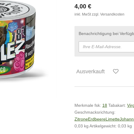
4,00 €
inkl. MwSt zzgl. Versandkosten
Benachrichtigung bei Verfügb
Ausverkauft
Merkmale
fsk:
18
Tabakart:
Vir
Geschmacksrichtung:
Zitrone
Erdbeere
Limette
Johann
0,03 kg Artikelgewicht:
0,03
kg