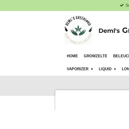
S
Zum
Hauptinhalt
springen
G
Deml's
HOME
GROWZELTE
BELEUC
VAPORIZER
LIQUID
LON