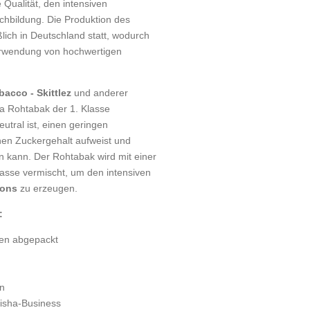
Qualität, den intensiven
hbildung. Die Produktion des
lich in Deutschland statt, wodurch
erwendung von hochwertigen
bacco - Skittlez
und anderer
ia Rohtabak der 1. Klasse
tral ist, einen geringen
hen Zuckergehalt aufweist und
n kann. Der Rohtabak wird mit einer
lasse vermischt, um den intensiven
bons
zu erzeugen.
:
sen abgepackt
n
isha-Business