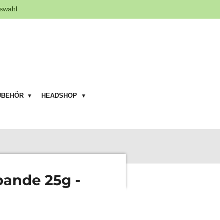
swahl
UBEHÖR
HEADSHOP
bande 25g -