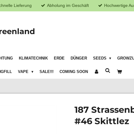
chnelle Lieferung
Abholung im Geschäft
Hochwertige Au
reenland
HTUNG
KLIMATECHNIK
ERDE
DÜNGER
SEEDS
GROWZ
GFILL
VAPE
SALE!!!
COMING SOON
187 Strassen
#46 Skittlez