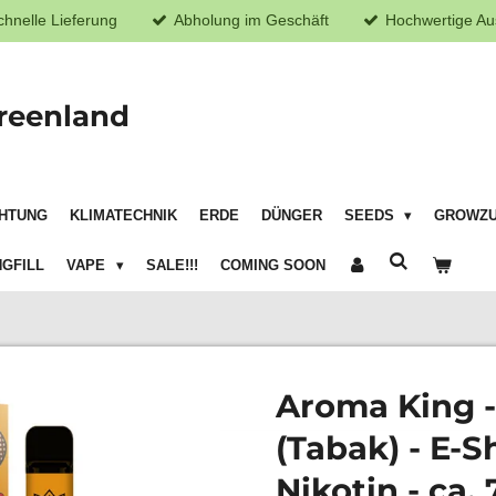
chnelle Lieferung
Abholung im Geschäft
Hochwertige Au
reenland
HTUNG
KLIMATECHNIK
ERDE
DÜNGER
SEEDS
GROWZ
GFILL
VAPE
SALE!!!
COMING SOON
Aroma King -
(Tabak) - E-S
Nikotin - ca.