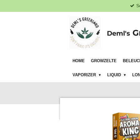
S
Zum
Hauptinhalt
springen
G
Deml's
HOME
GROWZELTE
BELEUC
VAPORIZER
LIQUID
LON