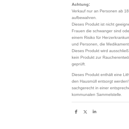
Achtung:
Verkauf nur an Personen ab 18
aufbewahren.
Dieses Produkt ist nicht geeign
Frauen die schwanger sind oder 
einem Risiko für Herzerkranku
und Personen, die Medikamen
Dieses Produkt wird ausschließl
kein Produkt zur Raucherentwö
geprüft.
Dieses Produkt enthält eine Lit
den Hausmüll entsorgt werden! 
sachgerecht in einer entsprec
kommunalen Sammelstelle.
T
T
T
e
e
e
i
i
i
l
l
l