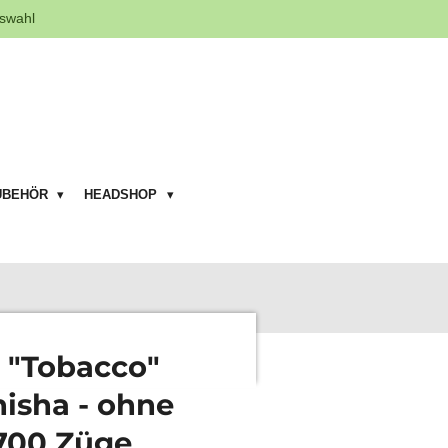
swahl
UBEHÖR
HEADSHOP
 "Tobacco"
hisha - ohne
 700 Züge