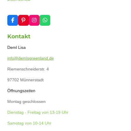
F
P
I
W
a
i
n
h
c
n
s
a
Kontakt
e
t
t
t
b
e
a
s
o
r
g
A
Deml Lisa
o
e
r
p
k
s
a
p
info@demlsgreenland.de
t
m
Riemenschneiderstr. 4
97702 Münnerstadt
Öffnungszeiten
Montag geschlossen
Dienstag - Freitag von 13-19 Uhr
Samstag von 10-14 Uhr