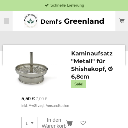
Schnelle Lieferung
Zum
Hauptinhalt
springen
Greenland
Deml's
Kaminaufsatz
"Metall" für
Shishakopf, Ø
6,8cm
Sale!
5,50 €
7,00 €
inkl. MwSt zzgl. Versandkosten
In den
Warenkorb