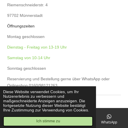
Riemenschneiderstr. 4
97702 Münnerstadt
Öffnungszeiten
Montag geschlossen
Dienstag - Freitag von 13-19 Uhr
Samstag von 10-14 Uhr
Sonntag geschlossen
Reservierung und Bestellung gerne über WhatsApp oder
Onlineshop 0160/98121263
Diese Website verwendet Cookies, um Ihr
Nutzererlebnis zu verbessern und
© 2024 - 2026 Deml's Greenland
maßgeschneiderte Anzeigen anzuzeigen. Die
fortgesetzte Nutzung dieser Website bestätigt
Ihre Zustimmung zur Verwendung von Cookies.
Ich stimme zu
E-Mail
Telefon
Karte
WhatsApp