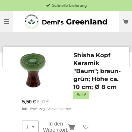
Schnelle Lieferung
Zum
Hauptinhalt
springen
Greenland
Deml's
Shisha Kopf
Keramik
"Baum"; braun-
grün; Höhe ca.
10 cm; Ø 8 cm
Sale!
5,50 €
6,90 €
inkl. MwSt zzgl. Versandkosten
In den
Warenkorb