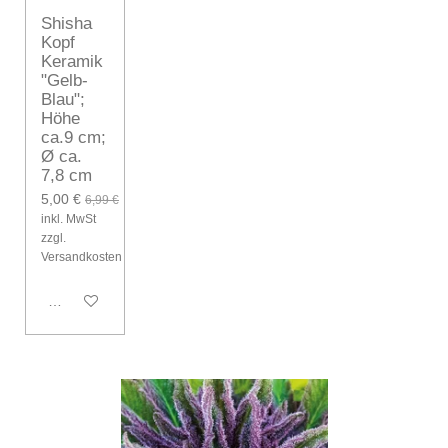
Shisha
Kopf
Keramik
"Gelb-
Blau";
Höhe
ca.9 cm;
Ø ca.
7,8 cm
5,00 €
6,99 €
inkl. MwSt
zzgl.
Versandkosten
In den Warenkorb