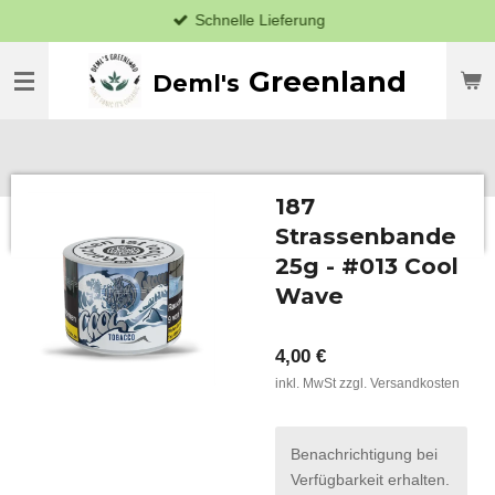
Schnelle Lieferung
Zum
Hauptinhalt
springen
Greenland
Deml's
187
Strassenbande
25g - #013 Cool
Wave
4,00 €
inkl. MwSt zzgl. Versandkosten
Benachrichtigung bei
Verfügbarkeit erhalten.