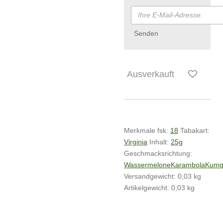
Senden
Ausverkauft
Merkmale
fsk:
18
Tabakart:
Virginia
Inhalt:
25g
Geschmacksrichtung:
Wassermelone
Karambola
Kumq
Versandgewicht: 0,03 kg
Artikelgewicht:
0,03
kg