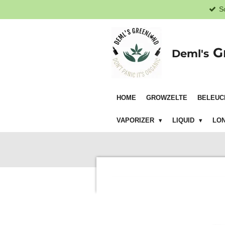
S
Zum
Hauptinhalt
springen
G
Deml's
HOME
GROWZELTE
BELEUC
VAPORIZER
LIQUID
LON