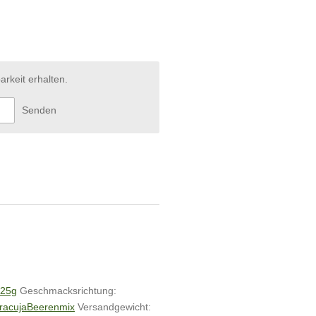
arkeit erhalten.
Senden
25g
Geschmacksrichtung:
racuja
Beerenmix
Versandgewicht: