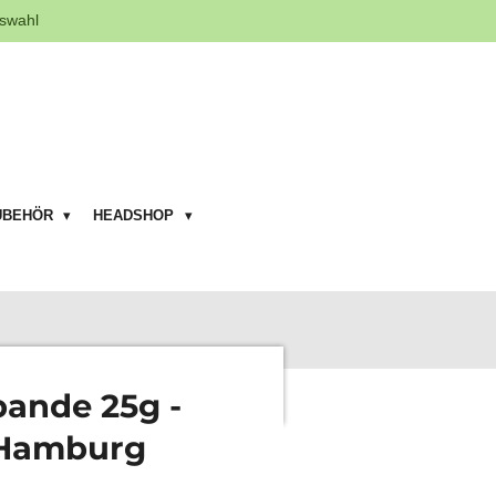
swahl
UBEHÖR
HEADSHOP
bande 25g -
 Hamburg