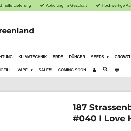
chnelle Lieferung
Abholung im Geschäft
Hochwertige Au
reenland
HTUNG
KLIMATECHNIK
ERDE
DÜNGER
SEEDS
GROWZ
GFILL
VAPE
SALE!!!
COMING SOON
187 Strassen
#040 I Love