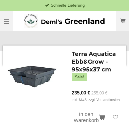
Schnelle Lieferung
Zum
Hauptinhalt
springen
Greenland
Deml's
Terra Aquatica
Ebb&Grow -
95x95x37 cm
Sale!
235,00 €
255,00 €
inkl. MwSt zzgl. Versandkosten
In den
Warenkorb