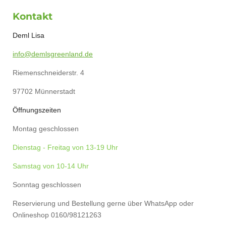
c
n
s
a
Kontakt
e
t
t
t
b
e
a
s
o
r
g
A
Deml Lisa
o
e
r
p
k
s
a
p
info@demlsgreenland.de
t
m
Riemenschneiderstr. 4
97702 Münnerstadt
Öffnungszeiten
Montag geschlossen
Dienstag - Freitag von 13-19 Uhr
Samstag von 10-14 Uhr
Sonntag geschlossen
Reservierung und Bestellung gerne über WhatsApp oder
Onlineshop 0160/98121263