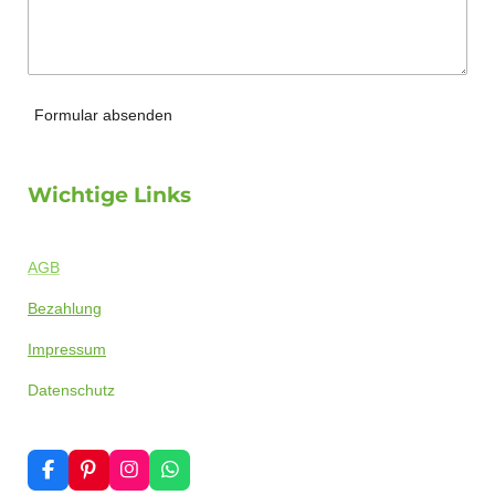
Formular absenden
Wichtige Links
AGB
Bezahlung
Impressum
Datenschutz
F
P
I
W
a
i
n
h