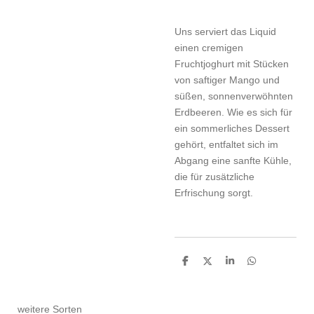
Uns serviert das Liquid
einen cremigen
Fruchtjoghurt mit Stücken
von saftiger Mango und
süßen, sonnenverwöhnten
Erdbeeren. Wie es sich für
ein sommerliches Dessert
gehört, entfaltet sich im
Abgang eine sanfte Kühle,
die für zusätzliche
Erfrischung sorgt.
T
T
T
T
e
e
e
e
i
i
i
i
l
l
l
l
e
e
e
e
weitere Sorten
n
n
n
n