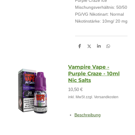
Purple Craze Ice
Mischungsverhältnis:
50/50
PG/VG
Nikotinart:
Normal
Nikotinstärke:
10mg/ 20 mg
T
T
T
T
e
e
e
e
i
i
i
i
l
l
l
l
e
e
e
e
Vampire Vape -
n
n
n
n
Purple Craze - 10ml
Nic Salts
10,50 €
inkl. MwSt zzgl. Versandkosten
Beschreibung