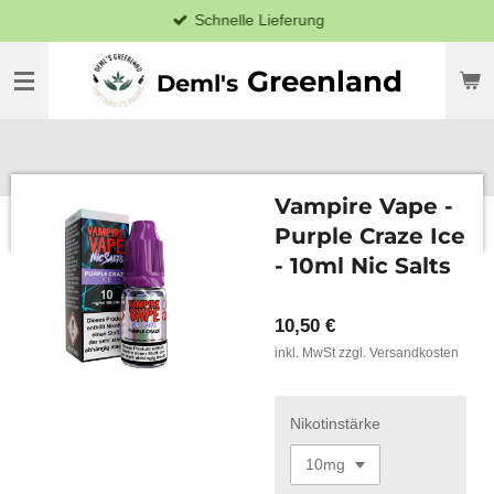
Schnelle Lieferung
Zum
Hauptinhalt
springen
Greenland
Deml's
Vampire Vape -
Purple Craze Ice
- 10ml Nic Salts
10,50 €
inkl. MwSt zzgl. Versandkosten
Nikotinstärke