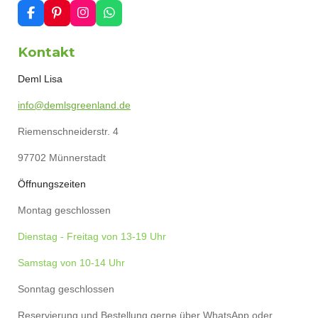
F
P
I
W
a
i
n
h
c
n
s
a
Kontakt
e
t
t
t
b
e
a
s
o
r
g
A
Deml Lisa
o
e
r
p
k
s
a
p
info@demlsgreenland.de
t
m
Riemenschneiderstr. 4
97702 Münnerstadt
Öffnungszeiten
Montag geschlossen
Dienstag - Freitag von 13-19 Uhr
Samstag von 10-14 Uhr
Sonntag geschlossen
Reservierung und Bestellung gerne über WhatsApp oder