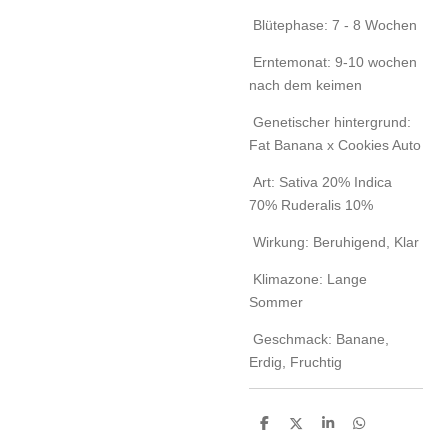
Blütephase: 7 - 8 Wochen
Erntemonat: 9-10 wochen
nach dem keimen
Genetischer hintergrund:
Fat Banana x Cookies Auto
Art: Sativa 20% Indica
70% Ruderalis 10%
Wirkung: Beruhigend, Klar
Klimazone: Lange
Sommer
Geschmack: Banane,
Erdig, Fruchtig
T
T
T
T
e
e
e
e