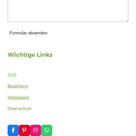
Formular absenden
Wichtige Links
AGB
Bezahlung
Impressum
Datenschutz
F
P
I
W