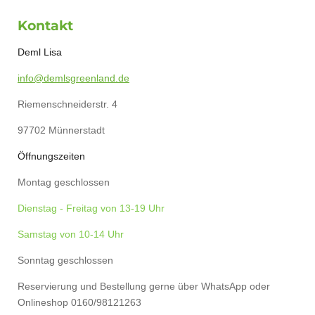
a
i
n
h
c
n
s
a
Kontakt
e
t
t
t
b
e
a
s
o
r
g
A
Deml Lisa
o
e
r
p
k
s
a
p
info@demlsgreenland.de
t
m
Riemenschneiderstr. 4
97702 Münnerstadt
Öffnungszeiten
Montag geschlossen
Dienstag - Freitag von 13-19 Uhr
Samstag von 10-14 Uhr
Sonntag geschlossen
Reservierung und Bestellung gerne über WhatsApp oder
Onlineshop 0160/98121263