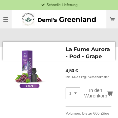
Schnelle Lieferung
Zum
Hauptinhalt
springen
Greenland
Deml's
La Fume Aurora
- Pod - Grape
4,50 €
inkl. MwSt zzgl. Versandkosten
In den
Warenkorb
Volumen: Bis zu 600 Züge