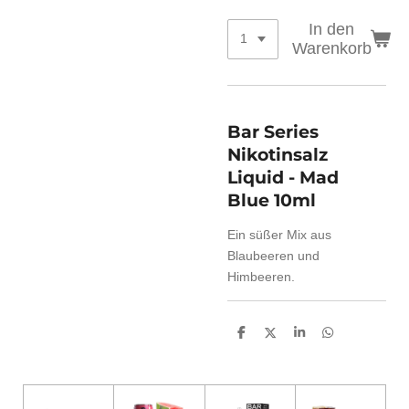
In den
Warenkorb
Bar Series
Nikotinsalz
Liquid - Mad
Blue 10ml
Ein süßer Mix aus
Blaubeeren und
Himbeeren.
T
T
T
T
e
e
e
e
i
i
i
i
l
l
l
l
e
e
e
e
n
n
n
n