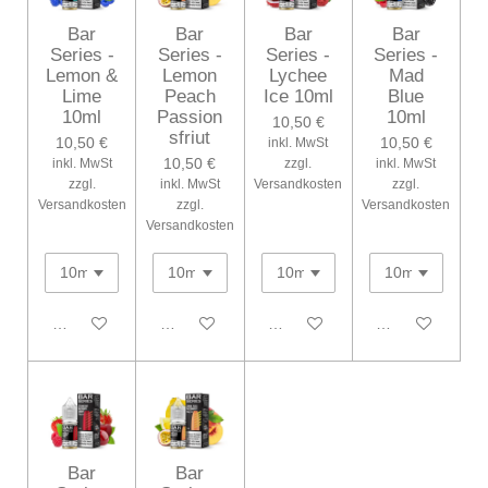
Bar
Bar
Bar
Bar
Series -
Series -
Series -
Series -
Lemon &
Lemon
Lychee
Mad
Lime
Peach
Ice 10ml
Blue
10ml
Passion
10ml
10,50 €
sfriut
10,50 €
10,50 €
inkl. MwSt
10,50 €
inkl. MwSt
zzgl.
inkl. MwSt
zzgl.
inkl. MwSt
Versandkosten
zzgl.
Versandkosten
zzgl.
Versandkosten
Versandkosten
In den Warenkorb
In den Warenkorb
In den Warenkorb
In den Warenko
Bar
Bar