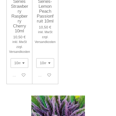
Series
Series-
Strawber
Lemon
ry
Peach
Raspber
Passionf
ry
ruit 10ml
Cherry
10,50 €
10ml
inkl. MwSt
10,50 €
zzgl.
inkl. MwSt
Versandkosten
zzgl.
Versandkosten
In den Warenkorb
In den Warenkorb