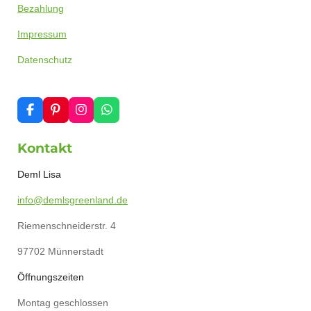
Bezahlung
Impressum
Datenschutz
F
P
I
W
a
i
n
h
c
n
s
a
Kontakt
e
t
t
t
b
e
a
s
o
r
g
A
Deml Lisa
o
e
r
p
k
s
a
p
info@demlsgreenland.de
t
m
Riemenschneiderstr. 4
97702 Münnerstadt
Öffnungszeiten
Montag geschlossen