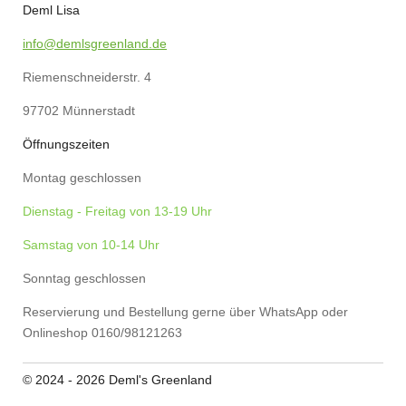
o
r
g
A
Deml Lisa
o
e
r
p
k
s
a
p
info@demlsgreenland.de
t
m
Riemenschneiderstr. 4
97702 Münnerstadt
Öffnungszeiten
Montag geschlossen
Dienstag - Freitag von 13-19 Uhr
Samstag von 10-14 Uhr
Sonntag geschlossen
Reservierung und Bestellung gerne über WhatsApp oder
Onlineshop 0160/98121263
© 2024 - 2026 Deml's Greenland