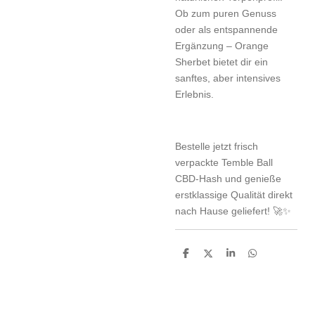
Ob zum puren Genuss
oder als entspannende
Ergänzung – Orange
Sherbet bietet dir ein
sanftes, aber intensives
Erlebnis.
Bestelle jetzt frisch
verpackte Temble Ball
CBD-Hash und genieße
erstklassige Qualität direkt
nach Hause geliefert! 🚀✨
T
T
T
T
e
e
e
e
i
i
i
i
l
l
l
l
e
e
e
e
n
n
n
n