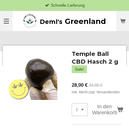
Schnelle Lieferung
Zum
Hauptinhalt
springen
Greenland
Deml's
Temple Ball
CBD Hasch 2 g
Sale!
28,00 €
34,95 €
inkl. MwSt zzgl. Versandkosten
In den
Warenkorb