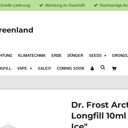
chnelle Lieferung
Abholung im Geschäft
Hochwertige Au
reenland
HTUNG
KLIMATECHNIK
ERDE
DÜNGER
SEEDS
GROWZ
GFILL
VAPE
SALE!!!
COMING SOON
Dr. Frost Arc
Longfill 10ml
Ice"