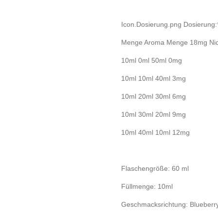
Icon.Dosierung.png Dosierung
Menge Aroma Menge 18mg NicS
10ml 0ml 50ml 0mg
10ml 10ml 40ml 3mg
10ml 20ml 30ml 6mg
10ml 30ml 20ml 9mg
10ml 40ml 10ml 12mg
Flaschengröße: 60 ml
Füllmenge: 10ml
Geschmacksrichtung: Blueberry