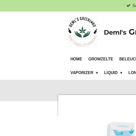
S
Zum
Hauptinhalt
springen
G
Deml's
HOME
GROWZELTE
BELEUC
VAPORIZER
LIQUID
LON