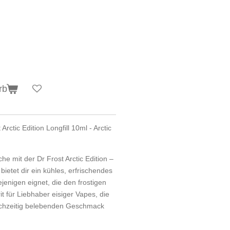
rb
rctic Edition Longfill 10ml - Arctic
che mit der Dr Frost Arctic Edition –
 bietet dir ein kühles, erfrischendes
iejenigen eignet, die den frostigen
it für Liebhaber eisiger Vapes, die
ichzeitig belebenden Geschmack