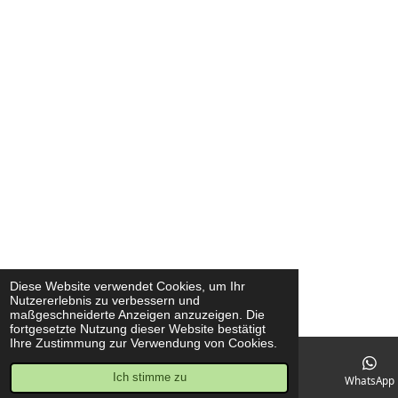
Diese Website verwendet Cookies, um Ihr
Nutzererlebnis zu verbessern und
maßgeschneiderte Anzeigen anzuzeigen. Die
fortgesetzte Nutzung dieser Website bestätigt
Ihre Zustimmung zur Verwendung von Cookies.
Ich stimme zu
E-Mail
Telefon
Karte
WhatsApp