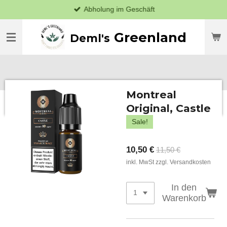
Abholung im Geschäft
Zum
Hauptinhalt
springen
Greenland
Deml's
Montreal
Original, Castle
Sale!
10,50 €
11,50 €
inkl. MwSt zzgl. Versandkosten
In den
Warenkorb