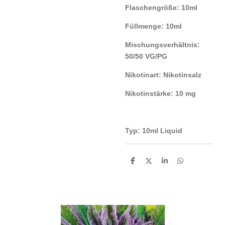
Flaschengröße: 10ml
Füllmenge: 10ml
Mischungsverhältnis:
50/50 VG/PG
Nikotinart: Nikotinsalz
Nikotinstärke: 10 mg
Typ: 10ml Liquid
T
T
T
T
e
e
e
e
i
i
i
i
l
l
l
l
e
e
e
e
n
n
n
n