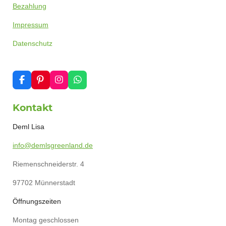
Bezahlung
Impressum
Datenschutz
F
P
I
W
a
i
n
h
c
n
s
a
Kontakt
e
t
t
t
b
e
a
s
o
r
g
A
Deml Lisa
o
e
r
p
k
s
a
p
info@demlsgreenland.de
t
m
Riemenschneiderstr. 4
97702 Münnerstadt
Öffnungszeiten
Montag geschlossen