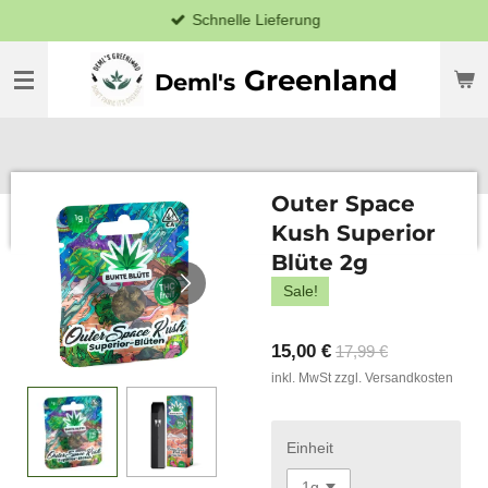
Schnelle Lieferung
Zum
Hauptinhalt
springen
Greenland
Deml's
Outer Space
Kush Superior
Blüte 2g
Sale!
15,00 €
17,99 €
inkl. MwSt zzgl. Versandkosten
Einheit