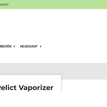
swahl
UBEHÖR
HEADSHOP
lict Vaporizer