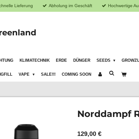
chnelle Lieferung
Abholung im Geschäft
Hochwertige Au
reenland
HTUNG
KLIMATECHNIK
ERDE
DÜNGER
SEEDS
GROWZ
GFILL
VAPE
SALE!!!
COMING SOON
Norddampf Re
129,00 €