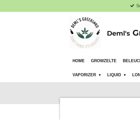
S
Zum
Hauptinhalt
springen
G
Deml's
HOME
GROWZELTE
BELEUC
VAPORIZER
LIQUID
LON