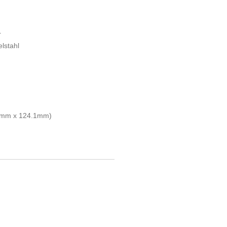
r
lstahl
0mm x 124.1mm)