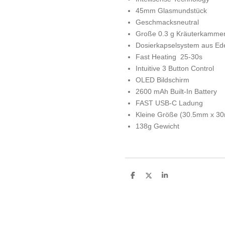
45mm Glasmundstück
Geschmacksneutral
Große 0.3 g Kräuterkamme
Dosierkapselsystem aus Ede
Fast Heating 25-30s
Intuitive 3 Button Control
OLED Bildschirm
2600 mAh Built-In Battery
FAST USB-C Ladung
Kleine Größe (30.5mm x 3
138g Gewicht
T
T
T
e
e
e
i
i
i
l
l
l
e
e
e
n
n
n