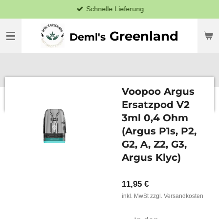
Schnelle Lieferung
Zum
Hauptinhalt
springen
Greenland
Deml's
Voopoo Argus
Ersatzpod V2
3ml 0,4 Ohm
(Argus P1s, P2,
G2, A, Z2, G3,
Argus Klyc)
11,95 €
inkl. MwSt zzgl. Versandkosten