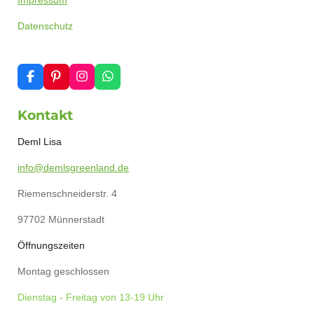
Impressum
Datenschutz
F
P
I
W
a
i
n
h
c
n
s
a
Kontakt
e
t
t
t
b
e
a
s
o
r
g
A
Deml Lisa
o
e
r
p
k
s
a
p
info@demlsgreenland.de
t
m
Riemenschneiderstr. 4
97702 Münnerstadt
Öffnungszeiten
Montag geschlossen
Dienstag - Freitag von 13-19 Uhr