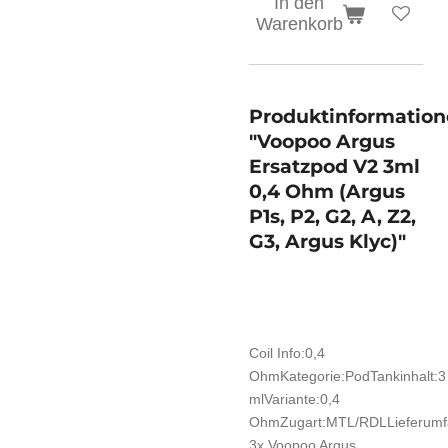
In den
Warenkorb
Produktinformatio
"Voopoo Argus
Ersatzpod V2 3ml
0,4 Ohm (Argus
P1s, P2, G2, A, Z2,
G3, Argus Klyc)"
Coil Info:0,4
OhmKategorie:PodTankinhalt:3
mlVariante:0,4
OhmZugart:MTL/RDLLieferumf
3x Voopoo Argus