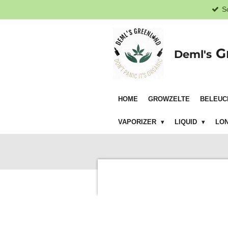
S
Zum
Hauptinhalt
springen
G
Deml's
HOME
GROWZELTE
BELEUC
VAPORIZER
LIQUID
LON