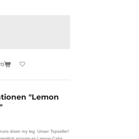
rb
ationen "Lemon
"
e runs down my leg. Unser Topseller!
eigentlich müsste es Lemon Cake