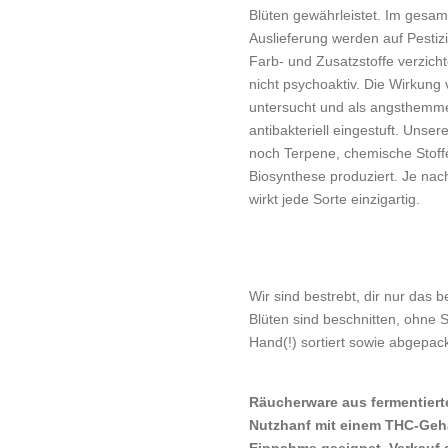
Blüten gewährleistet. Im gesa
Auslieferung werden auf Pestiz
Farb- und Zusatzstoffe verzic
nicht psychoaktiv. Die Wirkung
untersucht und als angsthemm
antibakteriell eingestuft. Unse
noch Terpene, chemische Stoff
Biosynthese produziert. Je nac
wirkt jede Sorte einzigartig.
Wir sind bestrebt, dir nur das 
Blüten sind beschnitten, ohne
Hand(!) sortiert sowie abgepack
Räucherware aus fermentierte
Nutzhanf mit einem THC-Gehal
Einnahme geeignet. Verkauf 