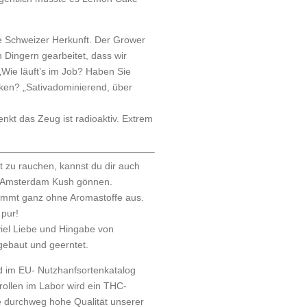
e Schweizer Herkunft. Der Grower
n Dingern gearbeitet, dass wir
„Wie läuft’s im Job? Haben Sie
ken? „Sativadominierend, über
kt das Zeug ist radioaktiv. Extrem
t zu rauchen, kannst du dir auch
r Amsterdam Kush gönnen.
ommt ganz ohne Aromastoffe aus.
 pur!
viel Liebe und Hingabe von
gebaut und geerntet.
nd im EU- Nutzhanfsortenkatalog
rollen im Labor wird ein THC-
e durchweg hohe Qualität unserer