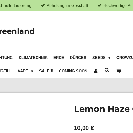
chnelle Lieferung
Abholung im Geschäft
Hochwertige Au
reenland
HTUNG
KLIMATECHNIK
ERDE
DÜNGER
SEEDS
GROWZ
GFILL
VAPE
SALE!!!
COMING SOON
Lemon Haze 
10,00 €