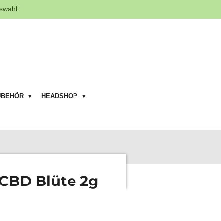
swahl
UBEHÖR
HEADSHOP
CBD Blüte 2g