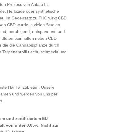
mten Prozess von Anbau bis
ide, Herbizide oder synthetische
htet. Im Gegensatz zu THC wirkt CBD
 von CBD wurde in vielen Studien
end, beruhigend, entspannend und
re Blüten beinhalten neben CBD
e die die Cannabispflanze durch
h Terpeneprofil riecht, schmeckt und
beste Hanf anzubieten. Unsere
 Samen und werden von uns per
t.
m und zertifiziertem EU-
t von unter 0,05%. Nicht zur
ab 18 Jahren.