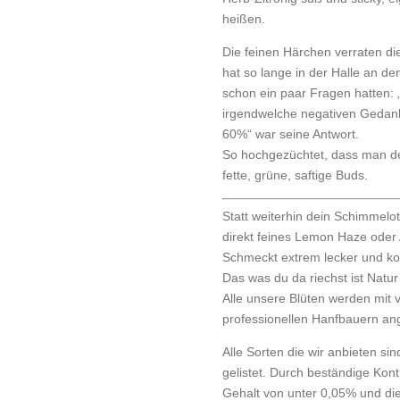
heißen.
Die feinen Härchen verraten di
hat so lange in der Halle an de
schon ein paar Fragen hatten: 
irgendwelche negativen Gedan
60%“ war seine Antwort.
So hochgezüchtet, dass man den
fette, grüne, saftige Buds.
Statt weiterhin dein Schimmelot
direkt feines Lemon Haze ode
Schmeckt extrem lecker und k
Das was du da riechst ist Natur
Alle unsere Blüten werden mit 
professionellen Hanfbauern an
Alle Sorten die wir anbieten si
gelistet. Durch beständige Kont
Gehalt von unter 0,05% und di