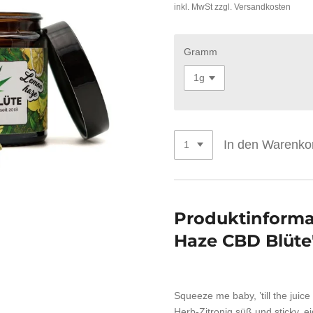
inkl. MwSt zzgl. Versandkosten
Gramm
In den Warenko
Produktinform
Haze CBD Blüte
Squeeze me baby, ’till the juic
Herb-Zitronig süß und sticky, 