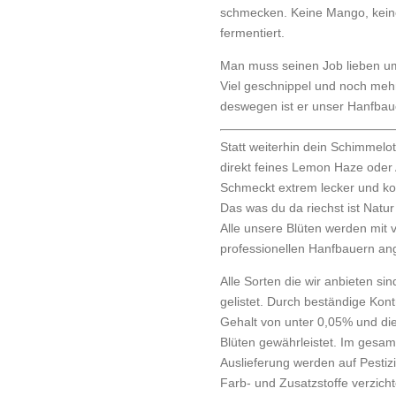
schmecken. Keine Mango, keine
fermentiert.
Man muss seinen Job lieben um
Viel geschnippel und noch meh
deswegen ist er unser Hanfbau
Statt weiterhin dein Schimmelot
direkt feines Lemon Haze ode
Schmeckt extrem lecker und k
Das was du da riechst ist Natur
Alle unsere Blüten werden mit 
professionellen Hanfbauern an
Alle Sorten die wir anbieten si
gelistet. Durch beständige Kont
Gehalt von unter 0,05% und di
Blüten gewährleistet. Im gesa
Auslieferung werden auf Pestiz
Farb- und Zusatzstoffe verzic