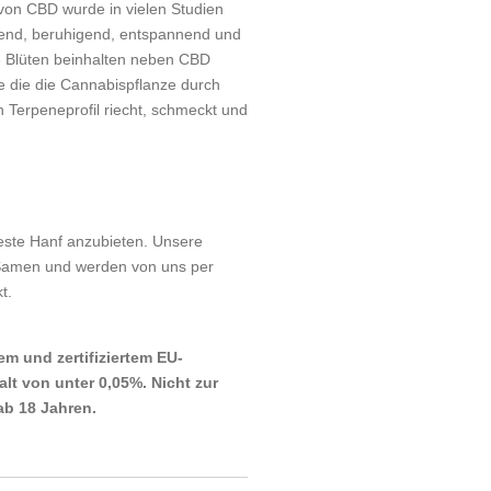
 von CBD wurde in vielen Studien
end, beruhigend, entspannend und
re Blüten beinhalten neben CBD
e die die Cannabispflanze durch
h Terpeneprofil riecht, schmeckt und
beste Hanf anzubieten. Unsere
 Samen und werden von uns per
t.
m und zertifiziertem EU-
t von unter 0,05%. Nicht zur
ab 18 Jahren.