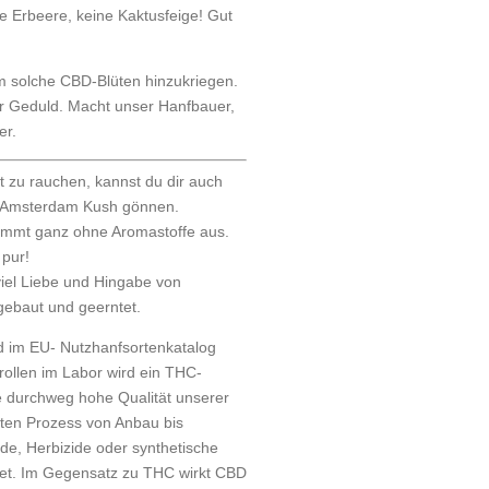
 Erbeere, keine Kaktusfeige! Gut
 solche CBD-Blüten hinzukriegen.
r Geduld. Macht unser Hanfbauer,
er.
t zu rauchen, kannst du dir auch
r Amsterdam Kush gönnen.
ommt ganz ohne Aromastoffe aus.
 pur!
viel Liebe und Hingabe von
gebaut und geerntet.
nd im EU- Nutzhanfsortenkatalog
rollen im Labor wird ein THC-
e durchweg hohe Qualität unserer
mten Prozess von Anbau bis
ide, Herbizide oder synthetische
htet. Im Gegensatz zu THC wirkt CBD