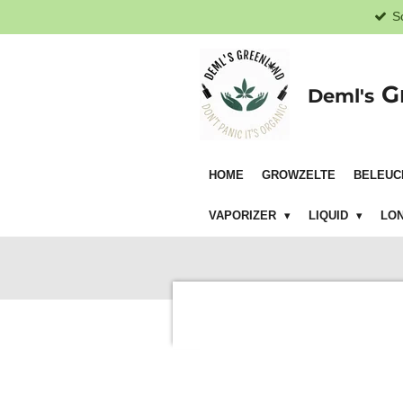
S
Zum
Hauptinhalt
springen
G
Deml's
HOME
GROWZELTE
BELEUC
VAPORIZER
LIQUID
LON