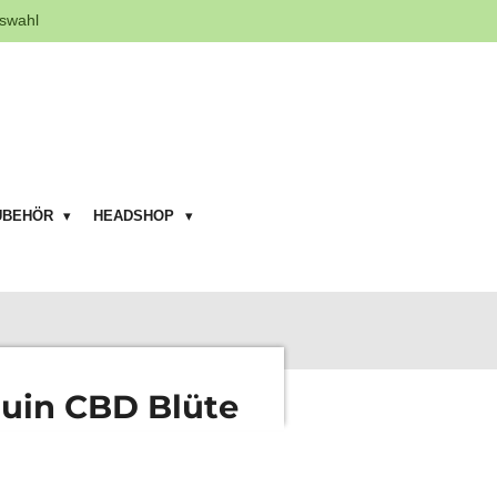
swahl
UBEHÖR
HEADSHOP
quin CBD Blüte