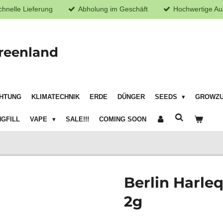
chnelle Lieferung
Abholung im Geschäft
Hochwertige Au
reenland
HTUNG
KLIMATECHNIK
ERDE
DÜNGER
SEEDS
GROWZ
GFILL
VAPE
SALE!!!
COMING SOON
Berlin Harle
2g