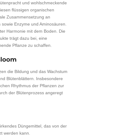
Blütenpracht und wohlschmeckende
iesen flüssigen organischen
timale Zusammensetzung an
um sowie Enzyme und Aminosäuren.
fekter Harmonie mit dem Boden. Die
te trägt dazu bei, eine
hende Pflanze zu schaffen.
Bloom
zen die Bildung und das Wachstum
d Blütenblättern. Insbesondere
rlichen Rhythmus der Pflanzen zur
urch der Blütenprozess angeregt
irkendes Düngemittel, das von der
tzt werden kann.