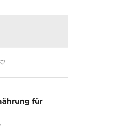
rnährung
für
?