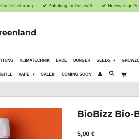
chnelle Lieferung
Abholung im Geschäft
Hochwertige Au
reenland
HTUNG
KLIMATECHNIK
ERDE
DÜNGER
SEEDS
GROWZ
GFILL
VAPE
SALE!!!
COMING SOON
BioBizz Bio-
5,00 €