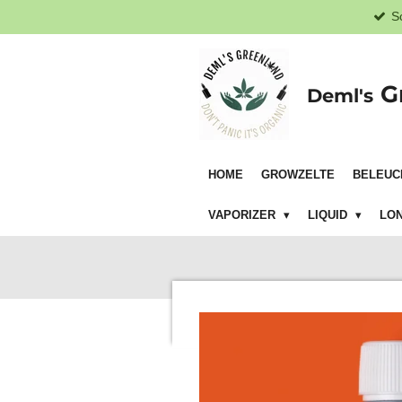
S
Zum
Hauptinhalt
springen
G
Deml's
HOME
GROWZELTE
BELEUC
VAPORIZER
LIQUID
LON