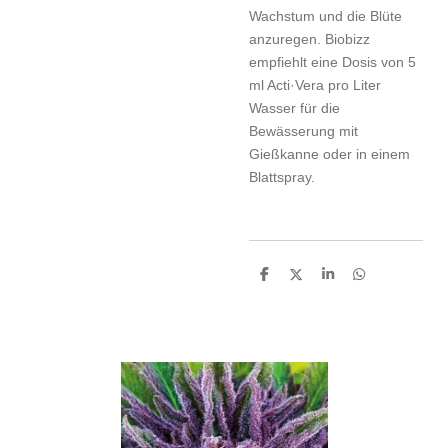
Wachstum und die Blüte
anzuregen. Biobizz
empfiehlt eine Dosis von 5
ml Acti·Vera pro Liter
Wasser für die
Bewässerung mit
Gießkanne oder in einem
Blattspray.
T
T
T
T
e
e
e
e
i
i
i
i
l
l
l
l
e
e
e
e
n
n
n
n