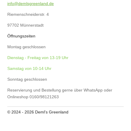
k
s
a
p
info@demlsgreenland.de
t
m
Riemenschneiderstr. 4
97702 Münnerstadt
Öffnungszeiten
Montag geschlossen
Dienstag - Freitag von 13-19 Uhr
Samstag von 10-14 Uhr
Sonntag geschlossen
Reservierung und Bestellung gerne über WhatsApp oder
Onlineshop 0160/98121263
© 2024 - 2026 Deml's Greenland