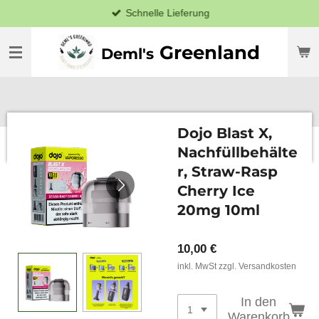
Schnelle Lieferung
Zum
Hauptinhalt
springen
Greenland
Deml's
Dojo Blast X,
Nachfüllbehälte
r, Straw-Rasp
Cherry Ice
20mg 10ml
10,00 €
inkl. MwSt zzgl. Versandkosten
In den
Warenkorb