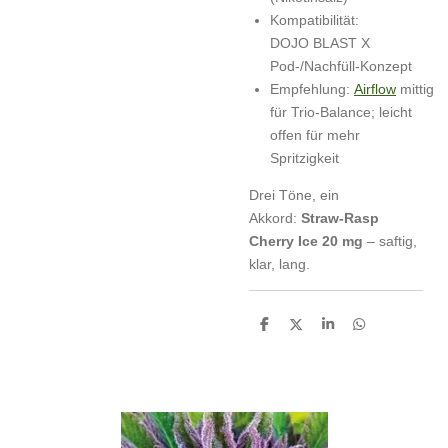
Kompatibilität:
DOJO BLAST X
Pod-/Nachfüll-Konzept
Empfehlung:
Airflow
mittig
für Trio-Balance; leicht
offen für mehr
Spritzigkeit
Drei Töne, ein
Akkord:
Straw-Rasp
Cherry Ice 20 mg
– saftig,
klar, lang.
T
T
T
T
e
e
e
e
i
i
i
i
l
l
l
l
e
e
e
e
n
n
n
n