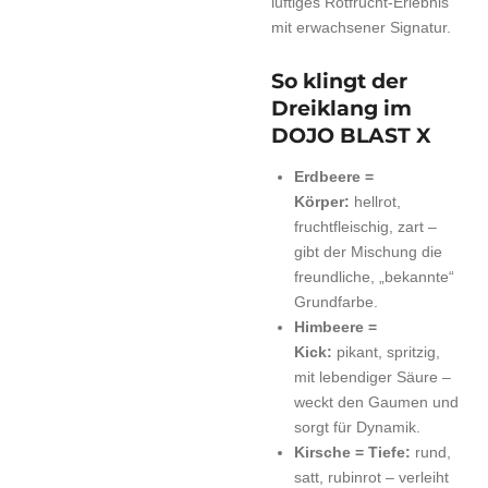
luftiges Rotfrucht-Erlebnis
mit erwachsener Signatur.
So klingt der
Dreiklang im
DOJO BLAST X
Erdbeere =
Körper:
hellrot,
fruchtfleischig, zart –
gibt der Mischung die
freundliche, „bekannte“
Grundfarbe.
Himbeere =
Kick:
pikant, spritzig,
mit lebendiger Säure –
weckt den Gaumen und
sorgt für Dynamik.
Kirsche = Tiefe:
rund,
satt, rubinrot – verleiht