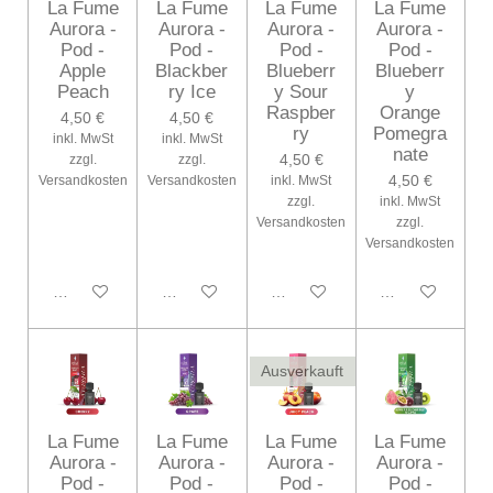
La Fume
La Fume
La Fume
La Fume
Aurora -
Aurora -
Aurora -
Aurora -
Pod -
Pod -
Pod -
Pod -
Apple
Blackber
Blueberr
Blueberr
Peach
ry Ice
y Sour
y
Raspber
Orange
4,50 €
4,50 €
ry
Pomegra
inkl. MwSt
inkl. MwSt
nate
4,50 €
zzgl.
zzgl.
4,50 €
Versandkosten
Versandkosten
inkl. MwSt
zzgl.
inkl. MwSt
Versandkosten
zzgl.
Versandkosten
In den Warenkorb
In den Warenkorb
Bei Verfügbarkeit benachrichtig
In den Warenko
Ausverkauft
La Fume
La Fume
La Fume
La Fume
Aurora -
Aurora -
Aurora -
Aurora -
Pod -
Pod -
Pod -
Pod -