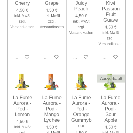
Cherry
Grape
Juicy
Kiwi
Peach
Passion
4,50 €
4,50 €
Fruit
4,50 €
inkl. MwSt
inkl. MwSt
Guave
zzgl.
zzgl.
inkl. MwSt
4,50 €
Versandkosten
Versandkosten
zzgl.
Versandkosten
inkl. MwSt
zzgl.
Versandkosten
In den Warenkorb
In den Warenkorb
Bei Verfügbarkeit benachrichtig
In den Warenko
Ausverkauft
La Fume
La Fume
La Fume
La Fume
Aurora -
Aurora -
Aurora -
Aurora -
Pod -
Pod -
Pod -
Pod -
Lemon
Mango
Orange
Sour
Lychee
Gummyb
Apple
4,50 €
ear
4,50 €
4,50 €
inkl. MwSt
4,50 €
zzgl.
inkl. MwSt
inkl. MwSt