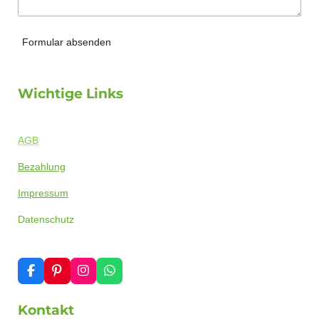
Formular absenden
Wichtige Links
AGB
Bezahlung
Impressum
Datenschutz
F
P
I
W
a
i
n
h
c
n
s
a
Kontakt
e
t
t
t