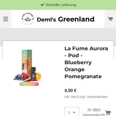
Schnelle Lieferung
Zum
Hauptinhalt
springen
Greenland
Deml's
La Fume Aurora
- Pod -
Blueberry
Orange
Pomegranate
4,50 €
inkl. MwSt zzgl. Versandkosten
In den
Warenkorb