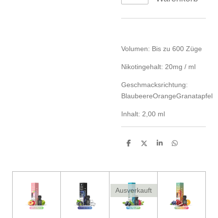
Volumen: Bis zu 600 Züge
Nikotingehalt: 20mg / ml
Geschmacksrichtung:
BlaubeereOrangeGranatapfel
Inhalt: 2,00 ml
T
T
T
T
e
e
e
e
i
i
i
i
l
l
l
l
e
e
e
e
n
n
n
n
Ausverkauft