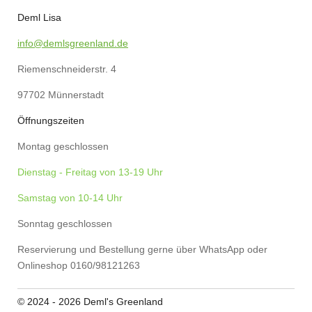
b
e
a
s
o
r
g
A
Deml Lisa
o
e
r
p
k
s
a
p
info@demlsgreenland.de
t
m
Riemenschneiderstr. 4
97702 Münnerstadt
Öffnungszeiten
Montag geschlossen
Dienstag - Freitag von 13-19 Uhr
Samstag von 10-14 Uhr
Sonntag geschlossen
Reservierung und Bestellung gerne über WhatsApp oder
Onlineshop 0160/98121263
© 2024 - 2026 Deml's Greenland