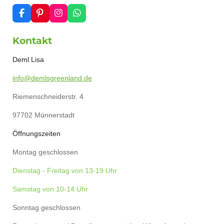
F
P
I
W
a
i
n
h
c
n
s
a
Kontakt
e
t
t
t
b
e
a
s
o
r
g
A
Deml Lisa
o
e
r
p
k
s
a
p
info@demlsgreenland.de
t
m
Riemenschneiderstr. 4
97702 Münnerstadt
Öffnungszeiten
Montag geschlossen
Dienstag - Freitag von 13-19 Uhr
Samstag von 10-14 Uhr
Sonntag geschlossen