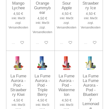
Mango
Orange
Sour
Strawber
Lychee
Gummyb
Apple
ry Ice
ear
4,50 €
4,50 €
4,50 €
4,50 €
inkl. MwSt
inkl. MwSt
inkl. MwSt
zzgl.
inkl. MwSt
zzgl.
zzgl.
Versandkosten
zzgl.
Versandkosten
Versandkosten
Versandkosten
In den Warenkorb
In den Warenkorb
Bei Verfügbarkeit benachrichtig
In den Warenko
La Fume
La Fume
La Fume
La Fume
Aurora -
Aurora -
Aurora -
La Fume
Pod -
Pod -
Pod -
Aurora -
Strawber
Triple
Waterme
Pod -
ry Kiwi
Berry
lon
Blueberr
y
4,50 €
4,50 €
4,50 €
Lemonad
inkl. MwSt
inkl. MwSt
inkl. MwSt
e