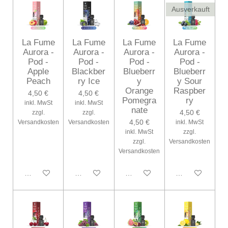
Ausverkauft
La Fume
La Fume
La Fume
La Fume
Aurora -
Aurora -
Aurora -
Aurora -
Pod -
Pod -
Pod -
Pod -
Apple
Blackber
Blueberr
Blueberr
Peach
ry Ice
y
y Sour
Orange
Raspber
4,50 €
4,50 €
Pomegra
ry
inkl. MwSt
inkl. MwSt
nate
4,50 €
zzgl.
zzgl.
4,50 €
Versandkosten
Versandkosten
inkl. MwSt
inkl. MwSt
zzgl.
zzgl.
Versandkosten
Versandkosten
In den Warenkorb
In den Warenkorb
In den Warenkorb
Bei Verfügbarke