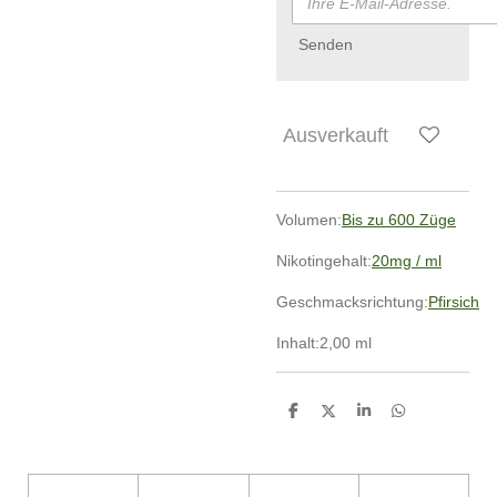
Senden
Ausverkauft
Volumen:
Bis zu 600 Züge
Nikotingehalt:
20mg / ml
Geschmacksrichtung:
Pfirsich
Inhalt:2,00 ml
T
T
T
T
e
e
e
e
i
i
i
i
l
l
l
l
e
e
e
e
n
n
n
n