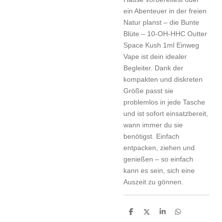
ein Abenteuer in der freien
Natur planst – die Bunte
Blüte – 10-OH-HHC Outter
Space Kush 1ml Einweg
Vape ist dein idealer
Begleiter. Dank der
kompakten und diskreten
Größe passt sie
problemlos in jede Tasche
und ist sofort einsatzbereit,
wann immer du sie
benötigst. Einfach
entpacken, ziehen und
genießen – so einfach
kann es sein, sich eine
Auszeit zu gönnen.
T
T
T
T
e
e
e
e