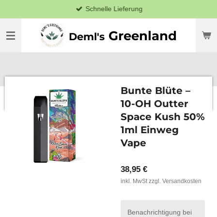
Schnelle Lieferung
Zum
Hauptinhalt
springen
Greenland
Deml's
Bunte Blüte –
10-OH Outter
Space Kush 50%
1ml Einweg
Vape
38,95 €
inkl. MwSt zzgl. Versandkosten
Benachrichtigung bei