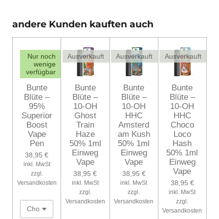
i
i
i
i
l
l
l
l
e
e
e
e
andere Kunden kauften auch
n
n
n
n
Nur noch
Ausverkauft
Ausverkauft
Ausverkauft
wenige
verfügbar
Bunte
Bunte
Bunte
Bunte
Blüte –
Blüte –
Blüte –
Blüte –
95%
10-OH
10-OH
10-OH
Superior
Ghost
HHC
HHC
Boost
Train
Amsterd
Choco
Vape
Haze
am Kush
Loco
Pen
50% 1ml
50% 1ml
Hash
Einweg
Einweg
50% 1ml
38,95 €
Vape
Vape
Einweg
inkl. MwSt
Vape
38,95 €
38,95 €
zzgl.
38,95 €
Versandkosten
inkl. MwSt
inkl. MwSt
zzgl.
zzgl.
inkl. MwSt
Versandkosten
Versandkosten
zzgl.
Versandkosten