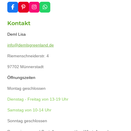
F
P
I
W
a
i
n
h
c
n
s
a
Kontakt
e
t
t
t
b
e
a
s
o
r
g
A
Deml Lisa
o
e
r
p
k
s
a
p
info@demlsgreenland.de
t
m
Riemenschneiderstr. 4
97702 Münnerstadt
Öffnungszeiten
Montag geschlossen
Dienstag - Freitag von 13-19 Uhr
Samstag von 10-14 Uhr
Sonntag geschlossen