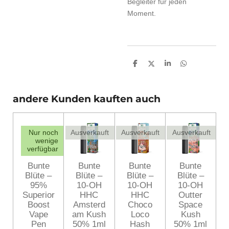
Begleiter für jeden
Moment.
T
T
T
T
e
e
e
e
i
i
i
i
l
l
l
l
e
e
e
e
andere Kunden kauften auch
n
n
n
n
Nur noch
Ausverkauft
Ausverkauft
Ausverkauft
wenige
verfügbar
Bunte
Bunte
Bunte
Bunte
Blüte –
Blüte –
Blüte –
Blüte –
95%
10-OH
10-OH
10-OH
Superior
HHC
HHC
Outter
Boost
Amsterd
Choco
Space
Vape
am Kush
Loco
Kush
Pen
50% 1ml
Hash
50% 1ml