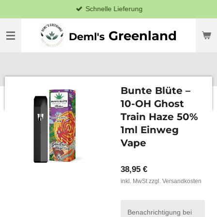
Schnelle Lieferung
Zum
Hauptinhalt
springen
Greenland
Deml's
Bunte Blüte –
10-OH Ghost
Train Haze 50%
1ml Einweg
Vape
38,95 €
inkl. MwSt zzgl. Versandkosten
Benachrichtigung bei