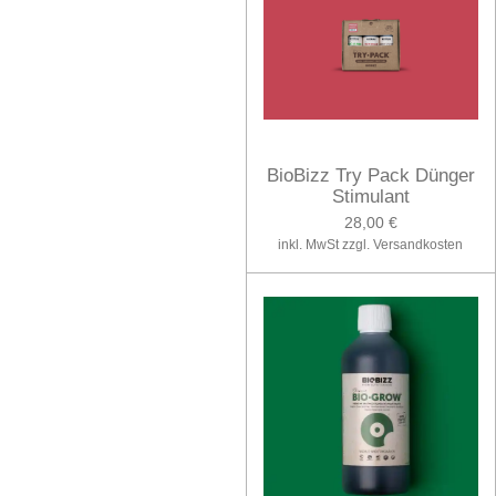
BioBizz Try Pack Dünger
Stimulant
28,00 €
inkl. MwSt zzgl. Versandkosten