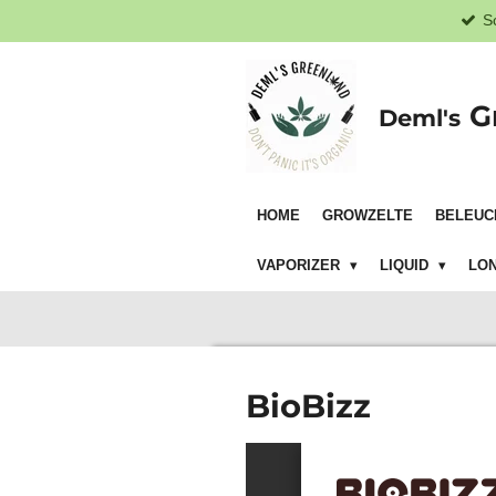
S
Zum
Hauptinhalt
springen
G
Deml's
HOME
GROWZELTE
BELEUC
VAPORIZER
LIQUID
LON
BioBizz