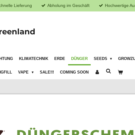
chnelle Lieferung
Abholung im Geschäft
Hochwertige Au
reenland
HTUNG
KLIMATECHNIK
ERDE
DÜNGER
SEEDS
GROWZ
GFILL
VAPE
SALE!!!
COMING SOON