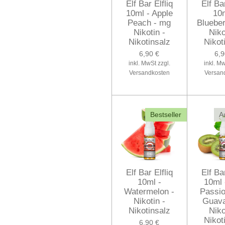
Elf Bar Elfliq
Elf Bar
10ml - Apple
10m
Peach - mg
Blueber
Nikotin -
Niko
Nikotinsalz
Nikot
6,90 €
6,9
inkl. MwSt zzgl.
inkl. Mw
Versandkosten
Versan
Bestseller
A
Elf Bar Elfliq
Elf Bar
10ml -
10ml 
Watermelon -
Passio
Nikotin -
Guava
Nikotinsalz
Niko
Nikot
6,90 €