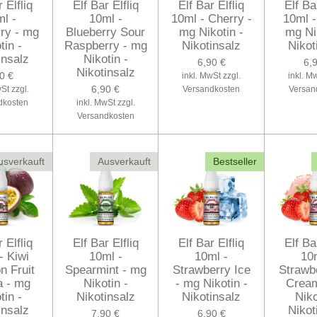
 Elfliq
Elf Bar Elfliq
Elf Bar Elfliq
Elf Ba
l -
10ml -
10ml - Cherry -
10ml -
ry - mg
Blueberry Sour
mg Nikotin -
mg Ni
tin -
Raspberry - mg
Nikotinsalz
Nikot
insalz
Nikotin -
6,90 €
6,
Nikotinsalz
0 €
inkl. MwSt zzgl.
inkl. M
6,90 €
St zzgl.
Versandkosten
Versan
dkosten
inkl. MwSt zzgl.
Versandkosten
usverkauft
Ausverkauft
Bestseller
 Elfliq
Elf Bar Elfliq
Elf Bar Elfliq
Elf Ba
- Kiwi
10ml -
10ml -
10
n Fruit
Spearmint - mg
Strawberry Ice
Strawb
 - mg
Nikotin -
- mg Nikotin -
Crea
tin -
Nikotinsalz
Nikotinsalz
Niko
insalz
Nikot
7,90 €
6,90 €