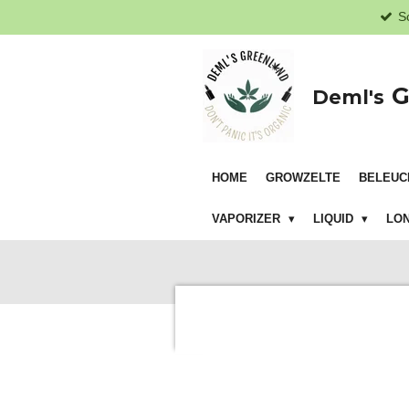
S
Zum
Hauptinhalt
springen
G
Deml's
HOME
GROWZELTE
BELEUC
VAPORIZER
LIQUID
LON