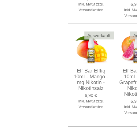
6,9
inkl. MwSt zzgl.
Versandkosten
inkl. Mw
Versan
Ausverkauft
A
Elf Bar Elfliq
Elf Bar
10ml - Mango -
10ml 
mg Nikotin -
Grapefr
Nikotinsalz
Niko
Nikot
6,90 €
6,9
inkl. MwSt zzgl.
Versandkosten
inkl. Mw
Versan