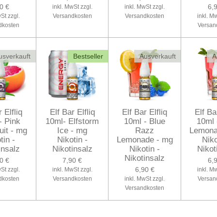
0 €
6,
inkl. MwSt zzgl.
inkl. MwSt zzgl.
St zzgl.
Versandkosten
Versandkosten
inkl. M
dkosten
Versan
usverkauft
Bestseller
Ausverkauft
A
 Elfliq
Elf Bar Elfliq
Elf Bar Elfliq
Elf Ba
- Pink
10ml- Elfstorm
10ml - Blue
10ml 
uit - mg
Ice - mg
Razz
Lemona
tin -
Nikotin -
Lemonade - mg
Niko
insalz
Nikotinsalz
Nikotin -
Nikot
Nikotinsalz
0 €
7,90 €
6,
6,90 €
St zzgl.
inkl. MwSt zzgl.
inkl. M
dkosten
Versandkosten
inkl. MwSt zzgl.
Versan
Versandkosten