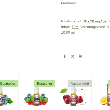
Merkmale
Nikotingehalt:
10 / 20 mg / ml
G
Inhalt:
10ml
Versandgewicht: 0,
10,00 ml
T
T
T
e
e
e
i
i
i
l
l
l
e
e
e
n
n
n
Bestseller
Bestseller
Ausverkauft