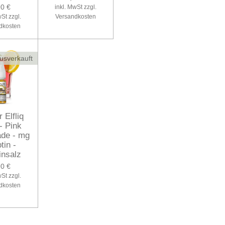
90 €
inkl. MwSt zzgl.
wSt zzgl.
Versandkosten
dkosten
usverkauft
r Elfliq
- Pink
de - mg
tin -
insalz
90 €
wSt zzgl.
dkosten