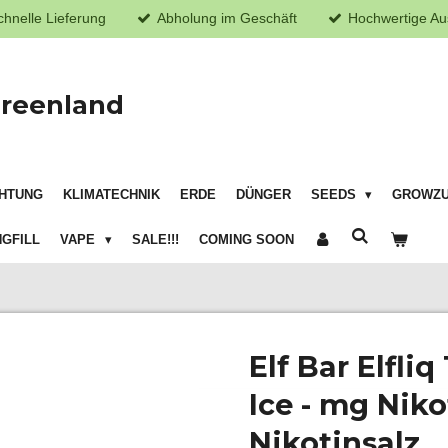
chnelle Lieferung
Abholung im Geschäft
Hochwertige Au
reenland
HTUNG
KLIMATECHNIK
ERDE
DÜNGER
SEEDS
GROWZ
GFILL
VAPE
SALE!!!
COMING SOON
Elf Bar Elfli
Ice - mg Niko
Nikotinsalz