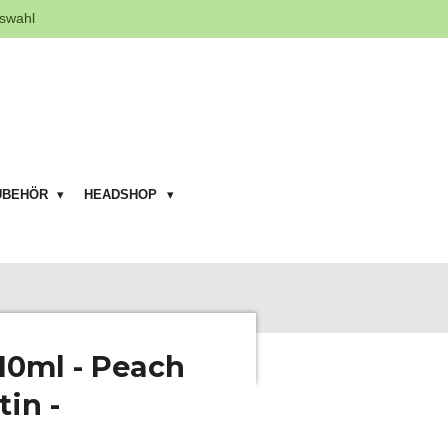
swahl
UBEHÖR
HEADSHOP
q 10ml - Peach
tin -