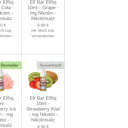
r Elfliq
Elf Bar Elfliq
 Cola -
10ml - Grape -
kotin -
mg Nikotin -
insalz
Nikotinsalz
90 €
6,90 €
wSt zzgl.
inkl. MwSt zzgl.
dkosten
Versandkosten
Bestseller
Ausverkauft
r Elfliq
Elf Bar Elfliq
ml -
10ml -
erry Ice
Strawberry Kiwi
m - mg
- mg Nikotin -
tin -
Nikotinsalz
insalz
6,90 €