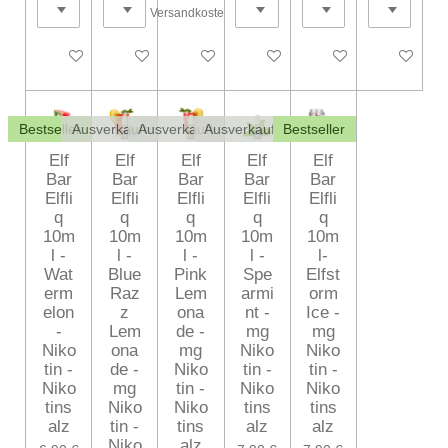
Versandkosten
Bei Verfügbarkeit benachrichtigen
Bei Verfügbarkeit benachrichtigen
Bei Verfügbarkeit benachrichtigen
Bei Verfügbarkeit benachrichtig
Bei Verfügbarkeit ben
Bei Verfüg
Bestseller
Ausverkauft
Ausverkauft
Ausverkauft
Bestseller
Elf
Elf
Elf
Elf
Elf
Bar
Bar
Bar
Bar
Bar
Elfli
Elfli
Elfli
Elfli
Elfli
q
q
q
q
q
10m
10m
10m
10m
10m
l -
l -
l -
l -
l-
Wat
Blue
Pink
Spe
Elfst
erm
Raz
Lem
armi
orm
elon
z
ona
nt -
Ice -
-
Lem
de -
mg
mg
Niko
ona
mg
Niko
Niko
tin -
de -
Niko
tin -
tin -
Niko
mg
tin -
Niko
Niko
tins
Niko
Niko
tins
tins
alz
tin -
tins
alz
alz
Niko
alz