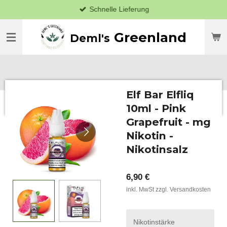
Schnelle Lieferung
Zum
Hauptinhalt
springen
Greenland
Deml's
Elf Bar Elfliq
10ml - Pink
Grapefruit - mg
Nikotin -
Nikotinsalz
6,90 €
inkl. MwSt zzgl. Versandkosten
Nikotinstärke