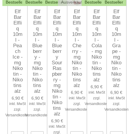
Bestseller
Bestseller
Bestseller
Ausverkauft
Bestseller
Bestseller
Elf
Elf
Elf
Elf
Elf
Elf
Bar
Bar
Bar
Bar
Bar
Bar
Elfli
Elfli
Elfli
Elfli
Elfli
Elfli
q
q
q
q
q
q
10m
10m
10m
10m
10m
10m
l -
l -
l -
l -
l -
l -
Pea
Blue
Blue
Che
Cola
Gra
ch
berr
berr
rry -
- mg
pe -
Ice -
y -
y
mg
Niko
mg
mg
mg
Sour
Niko
tin -
Niko
Niko
Niko
Ras
tin -
Niko
tin -
tin -
tin -
pber
Niko
tins
Niko
Niko
Niko
ry -
tins
alz
tins
tins
tins
mg
alz
alz
6,90 €
alz
alz
Niko
6,90 €
6,90 €
inkl. MwSt
tin -
6,90 €
6,90 €
inkl. MwSt
zzgl.
inkl. MwSt
Niko
inkl. MwSt
inkl. MwSt
zzgl.
Versandkosten
zzgl.
tins
zzgl.
zzgl.
Versandkosten
Versandkosten
alz
Versandkosten
Versandkosten
6,90 €
inkl. MwSt
zzgl.