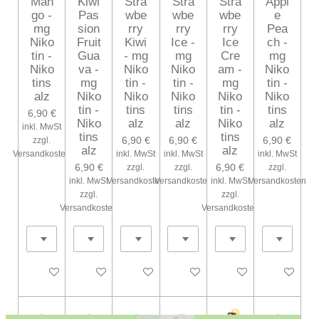
Man
Kiwi
Stra
Stra
Stra
Appl
go -
Pas
wbe
wbe
wbe
e
mg
sion
rry
rry
rry
Pea
Niko
Fruit
Kiwi
Ice -
Ice
ch -
tin -
Gua
- mg
mg
Cre
mg
Niko
va -
Niko
Niko
am -
Niko
tins
mg
tin -
tin -
mg
tin -
alz
Niko
Niko
Niko
Niko
Niko
tin -
tins
tins
tin -
tins
6,90 €
Niko
alz
alz
Niko
alz
inkl. MwSt
tins
tins
6,90 €
6,90 €
6,90 €
zzgl.
alz
alz
Versandkosten
inkl. MwSt
inkl. MwSt
inkl. MwSt
6,90 €
6,90 €
zzgl.
zzgl.
zzgl.
inkl. MwSt
Versandkosten
Versandkosten
inkl. MwSt
Versandkosten
zzgl.
zzgl.
Versandkosten
Versandkosten
Bei Verfügbarkeit benachrichtigen
Bei Verfügbarkeit benachrichtigen
Bei Verfügbarkeit benachrichtigen
Bei Verfügbarkeit benachrichtig
Bei Verfügbarkeit ben
Bei Verfüg