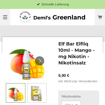
Schnelle Lieferung
Zum
Hauptinhalt
springen
Greenland
Deml's
Elf Bar Elfliq
10ml - Mango -
mg Nikotin -
Nikotinsalz
6,90 €
inkl. MwSt zzgl. Versandkosten
Nikotinstärke