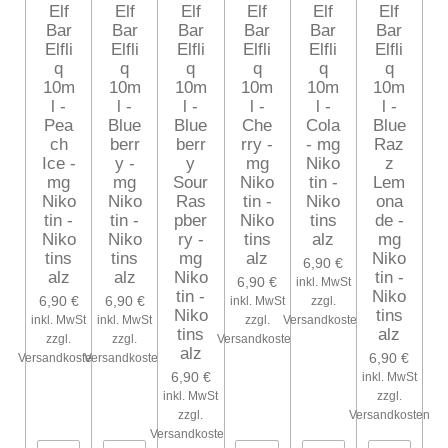
Elf
Elf
Elf
Elf
Elf
Elf
Bar
Bar
Bar
Bar
Bar
Bar
Elfli
Elfli
Elfli
Elfli
Elfli
Elfli
q
q
q
q
q
q
10m
10m
10m
10m
10m
10m
l -
l -
l -
l -
l -
l -
Pea
Blue
Blue
Che
Cola
Blue
ch
berr
berr
rry -
- mg
Raz
Ice -
y -
y
mg
Niko
z
mg
mg
Sour
Niko
tin -
Lem
Niko
Niko
Ras
tin -
Niko
ona
tin -
tin -
pber
Niko
tins
de -
Niko
Niko
ry -
tins
alz
mg
tins
tins
mg
alz
Niko
6,90 €
alz
alz
Niko
tin -
6,90 €
inkl. MwSt
tin -
Niko
6,90 €
6,90 €
inkl. MwSt
zzgl.
Niko
tins
inkl. MwSt
inkl. MwSt
zzgl.
Versandkosten
tins
alz
zzgl.
zzgl.
Versandkosten
alz
6,90 €
Versandkosten
Versandkosten
6,90 €
inkl. MwSt
inkl. MwSt
zzgl.
zzgl.
Versandkosten
Versandkosten