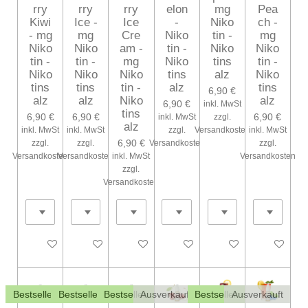
rry
rry
rry
elon
mg
Pea
Kiwi
Ice -
Ice
-
Niko
ch -
- mg
mg
Cre
Niko
tin -
mg
Niko
Niko
am -
tin -
Niko
Niko
tin -
tin -
mg
Niko
tins
tin -
Niko
Niko
Niko
tins
alz
Niko
tins
tins
tin -
alz
tins
6,90 €
alz
alz
Niko
alz
6,90 €
inkl. MwSt
tins
6,90 €
6,90 €
6,90 €
inkl. MwSt
zzgl.
alz
inkl. MwSt
inkl. MwSt
zzgl.
Versandkosten
inkl. MwSt
6,90 €
zzgl.
zzgl.
Versandkosten
zzgl.
Versandkosten
Versandkosten
inkl. MwSt
Versandkosten
zzgl.
Versandkosten
Bei Verfügbarkeit benachrichtigen
Bei Verfügbarkeit benachrichtigen
Bei Verfügbarkeit benachrichtigen
Bei Verfügbarkeit benachrichtig
Bei Verfügbarkeit ben
Bei Verfüg
Bestseller
Bestseller
Bestseller
Ausverkauft
Bestseller
Ausverkauft